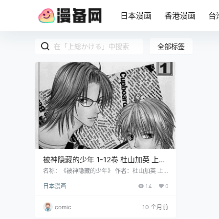
日本漫画
香港漫画
台
全部标签
被神隐藏的少年 1-12卷 杜山加英 上総
かける 漫画百度网盘下载
名称：《被神隐藏的少年》 作者：杜山加英 上
総かける 格式：PDF 大小：458 MB 语言：中
日本漫画
14
0
文（尚禾） 状态：已完结 分辨率：单页571X82
5像素左右 剧情简介 拥有穿越时空体质的高中生
赛依，坚信自己会像家人一样被 UFO 带走。一
comic
10 个月前
次，他通过衣柜的门来到 6 年后的未来，遇见了
左手中指无法灵活弯曲的 18 岁天才肖邦钢琴家