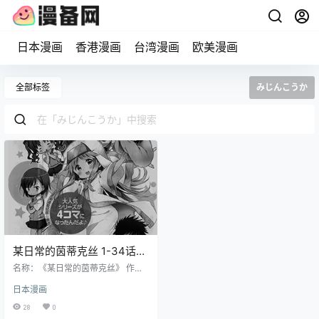
日本漫画
香港漫画
台湾漫画
欧美漫画
全部标签
みじんこうか
某日常的茵蒂克丝 1-34话
镰池和马 みじんこうか 漫画
名称：《某日常的茵蒂克丝》 作
百度网盘下载
者：镰池和马 みじんこうか 格式：
日本漫画
PDF 大小：56.4 MB 语言：中文 状
态：未完结 分辨率：单页640X862
28
0
像素左右 剧情简介 以轻松搞笑的方