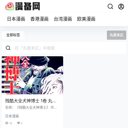
日本漫画
香港漫画
台湾漫画
欧美漫画
全部标签
丸尾末広
残酷大全犬神博士 1卷 丸尾
末広 漫画百度网盘下载
名称：《残酷大全犬神博士》 作
者：丸尾末広 格式：JPG 大小：91.
日本漫画
2 MB 语言：中文（和风） 状态：已
完结 分辨率：跨页2709X1894像素
18
0
左右 剧情简介 这是一部讲述犬神博