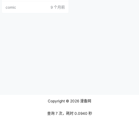
士与邪恶咒术师之间激烈对抗的传
comic
9 个月前
奇故事。犬神博士是一位精通神秘
力量的智者，能够召唤并驱使强大
的式神，以此守护正义、对抗黑
暗。而邪恶咒术师利用犬神的邪恶
之术来做阴暗和陷害他人的事情，
犬神博士需要不断与之斗争，阻止
他们的恶行…
Copyright © 2026
漫备网
查询 7 次，耗时 0.0940 秒