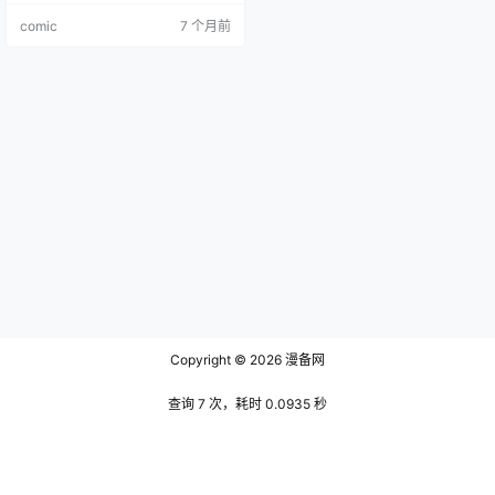
幸福家庭，却因爱女意外离世陷入
comic
7 个月前
绝望，妻子也因此离他而去，他开
始过着行尸走肉般的生活。某天，
神秘宗教团体 “心笑会” 上门布道，
其传单上竟印着早已音讯全无的妻
子的身影，这一发现彻底改变了鸭
目的人生轨迹。为寻找妻子下落，
鸭目决心…
Copyright © 2026
漫备网
查询 7 次，耗时 0.0935 秒