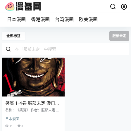
日本漫画
香港漫画
台湾漫画
欧美漫画
全部标签
服部未定
笑魇 1-4卷 服部未定 漫画百
度网盘下载
名称：《笑魇》 作者：服部未定 格
式：PDF 大小：238 MB 语言：中
日本漫画
文（汉化组） 状态：已完结 分辨
率：单页879X1075像素左右 剧情
15
0
简介 自由撰稿人鸭目友司原本拥有