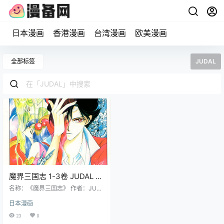
日本漫画
香港漫画
台湾漫画
欧美漫画
全部标签
JUDAL
魔界三国志 1-3卷 JUDAL 漫
画百度网盘下载
名称：《魔界三国志》 作者：JUD
AL 格式：JPG 大小：1.19 GB 语
日本漫画
言：中文（东立） 状态：已完结 分
辨率：跨页2966X2130像素左右 剧
23
0
情简介 故事以三国为基底融入魔界