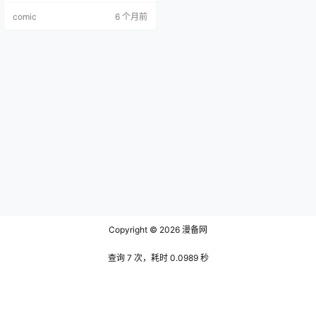
元素，东汉末年，魔界力量入侵人
comic
6 个月前
间，搅乱天下格局。刘备本是市井
小人物，意外获得魔界力量加持后
立志匡扶汉室，与关羽、张飞桃园
结义，踏上征战之路。各路诸侯、
名将也纷纷与魔界力量产生羁绊，
或借魔气增强战力，或沦为魔物傀
儡。 …
Copyright © 2026
漫备网
查询 7 次，耗时 0.0989 秒