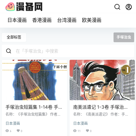
日本漫画
香港漫画
台湾漫画
欧美漫画
全部标签
手塚治虫
手塚治虫短篇集 1-14卷 手塚
南美派遣记 1-3卷 手塚治虫
治虫 漫画百度网盘下载
漫画百度网盘下载
名称：《手塚治虫短篇集》 作者：
名称：《南美派遣记》 作者：手塚
手塚治虫 格式：PNG 大小：633 M
治虫 格式：JPG 大小：385 MB 语
日本漫画
日本漫画
B 语言：中文（东贩） 状态：已完
言：中文（东贩） 状态：已完结 分
结 分辨率：跨页2054X1500像素左
辨率：单页1600X1074像素左右 剧
6
0
11
0
右 剧情简介 本套短篇集没有连贯主
情简介 日本江户商事职员 “日本人”