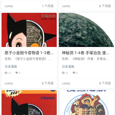
线，集结了手塚治虫从青年到中年
获高层提拔，赴南美卡尼巴里亚任
comic
1 个月前
comic
6 个月前
创作的上百个独立小故事，题材囊
分公司经理，赴任后靠山倒，随即
括科幻、悬疑、怪谈、社会现实、
被调往战乱频发的圣塔纳。他在交
历史寓言、温情治愈等。故事背景
战区发现稀有金属矿，与反抗组织
横跨古今东西方，既有战争反思、
达成合作出口资源，短暂成功后因
人性拷问的深刻现实向作品，也有
局势反转陷入危机。 主要角色 日本
奇幻灵异、讽刺幽默的小故事。作
人：主角，35 岁江户商事职员…
者依托医学…
原子小金刚今昔物语 1-3卷
神秘洞 1-4卷 手塚治虫 漫画
手塚治虫 漫画百度网盘下载
百度网盘下载
名称：《原子小金刚今昔物语》 作
名称：《神秘洞》 作者：手塚治虫
者：手塚治虫 格式：JPG 大小：22
格式：JPG 大小：354 MB 语言：
日本漫画
日本漫画
4 MB 语言：中文（东贩） 状态：
中文（东贩） 状态：已完结 分辨
已完结 分辨率：单页1422X2048像
率：单页1420X2048像素左右 剧情
14
0
21
0
素左右 剧情简介 故事开篇，来到地
简介 是手冢治虫创作的一部漫画短
球的蝗虫型宇宙人所乘坐的火箭意
篇集，以每回 1 话完结的形式连
comic
6 个月前
comic
9 个月前
外坠落，引发巨大爆炸，原子小金
载。书中包含众多题材，有历史、
刚被卷入爆炸中，受冲击影响穿越
科幻、悬疑、爱情、喜剧等。故事
时空来到了 1900 年代的世界。在这
通过一个叫隆一的少年将各个篇章
个过去的世界里，原子小金刚和宇
串联起来，他在不同故事中经历着
宙人遭遇了诸多意想不到的状况，
各种奇妙的冒险，读者能跟随他的
经历了一系列充满奇幻与挑战的事
视角体验到不同的场景和情节，有
件…
奇异的科幻…