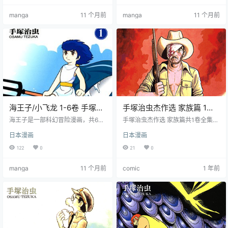
与神秘的火之鸟相遇，共存，竞
示了佛陀的思想和悟道的过程。
manga
11 个月前
manga
11 个月前
争，相爱的命运之旅。
海王子/小飞龙 1-6卷 手塚治
手塚治虫杰作选 家族篇 1卷
虫 漫画全集下载
手塚治虫 漫画百度网盘下载
海王子是一部科幻冒险漫画，共6卷
手塚治虫杰作选 家族篇共1卷全集漫
全集漫画下载。讲述了一个能够呼
画下载，介绍了手塚治虫的漫画中
日本漫画
日本漫画
吸水和空气的少年海王子，与一个
关于家族的故事，包括亲情、矛
来自外星的公主拉拉，为了保护地
盾、传承等元素，并特别收录了
122
0
21
0
球上的水和生命，与邪恶的人类和
《佛陀》外传《伦柴与野猪的故
外星人展开了一系列的冒险和战斗
事》。
manga
11 个月前
comic
1 年前
的故事。