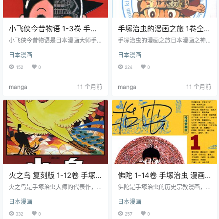
小飞侠今昔物语 1-3卷 手塚
手塚治虫的漫画之旅 1卷全
治虫 漫画全集下载
手塚治虫 漫画全集下载
小飞侠今昔物语是日本漫画大师手
手塚治虫的漫画之旅日本漫画之神
塚治虫的一部阿童木系列的外传作
手塚治虫的一部自传性质的作品，
日本漫画
日本漫画
品，讲述了阿童木因为一次神秘的
收录了他从童年到晚年的漫画创作
爆炸而穿越到五十年前的日本，与
经历和心路历程。共1卷全集漫画下
152
0
224
0
一群蝗虫人一起生活的故事。本书
载。这本书是手塚治虫对自己一生
共3卷全集漫画下载。
的回顾和总结，也是他对漫画艺术
manga
11 个月前
manga
11 个月前
的献礼和贡献。
火之鸟 复刻版 1-12卷 手塚
佛陀 1-14卷 手塚治虫 漫画
治虫 高清漫画全集下载
全集下载
火之鸟是手塚治虫大师的代表作，
佛陀是手塚治虫的历史宗教漫画，
台湾东贩出版，共12卷全集漫画下
共14卷全集漫画下载。讲述了佛教
日本漫画
日本漫画
载。讲述了一段关于「生」与
创始人释迦牟尼的一生和教义。该
「死」的故事，跨越了日本古代到
作品以古印度为背景，展现了当时
332
0
257
0
未来不同的时空背景，叙述了人类
的社会矛盾和人性挣扎，同时也揭