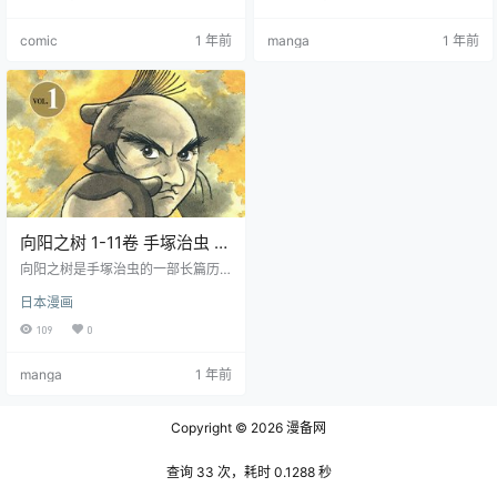
手冢治虫丰富的想象力和深刻的社
了一个能够杀死任何人的咒术，却
会洞察。
不知道这是一个恶魔的契约，会让
comic
1 年前
manga
1 年前
他付出惨痛的代价……
向阳之树 1-11卷 手塚治虫 漫
画全集下载
向阳之树是手塚治虫的一部长篇历
史武侠漫画，共11卷全集漫画下
日本漫画
载。讲述了德川幕府末期的武士伊
武谷万二郎与医生手塚良庵之间的
109
0
故事。两人同时遇见并爱上了一个
女人—阿石，也因此而反目成仇。
manga
1 年前
Copyright © 2026
漫备网
查询 33 次，耗时 0.1288 秒