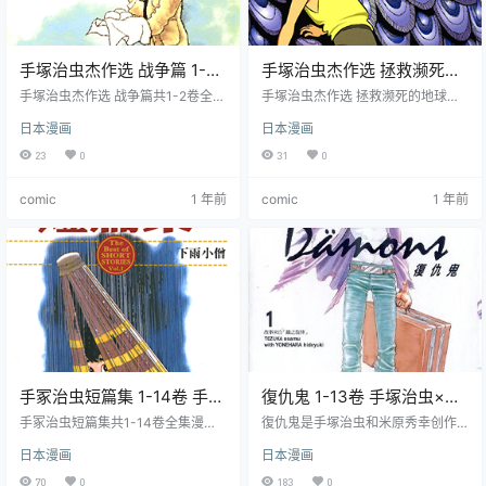
手塚治虫杰作选 战争篇 1-2
手塚治虫杰作选 拯救濒死的
卷 手塚治虫 漫画百度网盘下
地球 1卷 手塚治虫 漫画百度
手塚治虫杰作选 战争篇共1-2卷全集
手塚治虫杰作选 拯救濒死的地球共1
载
漫画下载，本书讲述了二战时期的
网盘下载
卷全集漫画下载，包含多篇短篇小
日本漫画
日本漫画
故事，展现了战争对人类社会和个
说，围绕着人类面临的地球危机，
人命运的影响，以及其中的人性挣
该书生动展现了战争、科技发展等
23
0
31
0
扎。
对人类社会的深远影响，同时探讨
了人性、道德等在极端环境下的表
comic
1 年前
comic
1 年前
现。
手冢治虫短篇集 1-14卷 手塚
復仇鬼 1-13卷 手塚治虫×米
治虫 漫画百度网盘下载
原秀幸 漫画全集下载
手冢治虫短篇集共1-14卷全集漫画
復仇鬼是手塚治虫和米原秀幸创作
下载，包含了手冢治虫创作的各种
的漫画，共13卷全集漫画下载。讲
日本漫画
日本漫画
类型的短篇故事，每个故事都有独
述了一个想要报复杀害妻子的凶手
立的情节和主题。这些故事展现了
的男子，向一个神秘的咒术师订购
70
0
183
0