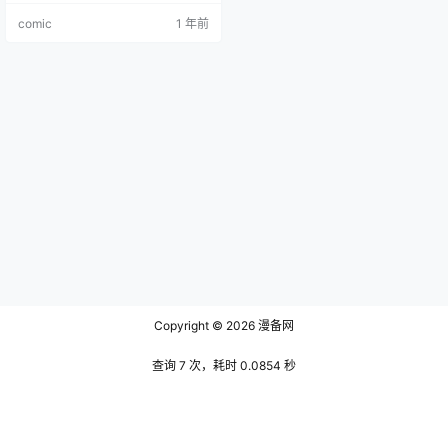
而至，但在酒精作用下，她深信
comic
1 年前
「幸福螺旋理论」。
Copyright © 2026
漫备网
查询 7 次，耗时 0.0854 秒