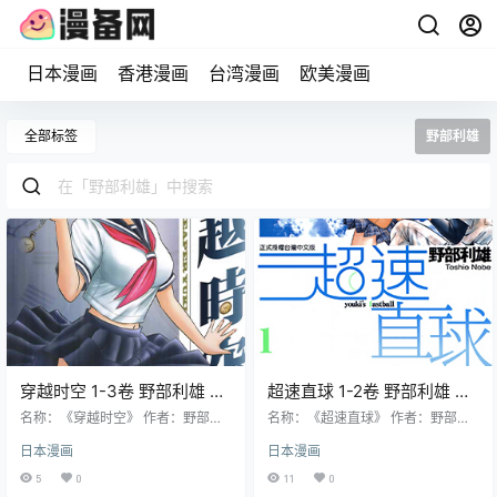
日本漫画
香港漫画
台湾漫画
欧美漫画
全部标签
野部利雄
穿越时空 1-3卷 野部利雄 漫
超速直球 1-2卷 野部利雄 漫
画百度网盘下载
画百度网盘下载
名称：《穿越时空》 作者：野部利
名称：《超速直球》 作者：野部利
雄 格式：JPG 大小：94.9 MB 语
雄 格式：PNG 大小：175 MB 语
日本漫画
日本漫画
言：中文（东立） 状态：已完结 分
言：中文（东立） 状态：已完结 分
辨率：单页892X1280像素左右 剧
辨率：单页1155X1700像素左右 剧
5
0
11
0
情简介 1984 年的女高中生由希意外
情简介 橘勇气是天赋异禀的强力投