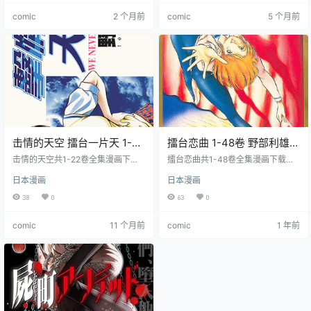
穿越到 2008 年现代，遇见自己未
手，国中三年级时为考入升学名校
comic
2 个月前
comic
5 个月前
来的女儿美久留。接连数次时空跳
西阳学园，忍痛放弃棒球专心备
跃，她穿梭在 1984、2008、2023
考。成功入学后，他重归棒球队，
三个年代，卷入一桩跨时空连续少
能投出超 150 公里的超速直球。曾
女遇害案。凶手盯上由希与身边亲
被他击败的国中对手们也齐聚西
友，由希未来的刑警丈夫从未来赶
阳，以他为核心组建球队，共同向
来协助破案，众人…
着高中棒球大赛的目标发起冲击，
开启热血的…
击情的天空 擂台一片天 1-22
擂台恋曲 1-48卷 野部利雄
卷 野部利雄 漫画百度网盘下
漫画百度网盘下载
击情的天空共1-22卷全集漫画下
擂台恋曲共1-48卷全集漫画下载，
载
载，讲述了16岁少女早乙女摩奈子
司叶辽太郎因失恋而对女性产生偏
日本漫画
日本漫画
和矮小、高傲但充满谜团的转学生
见，转学第一天遇到了新生江川
冲田空之间的故事。冲田空参加拳
望。江川望看出辽太郎潜力，鼓励
38
0
63
0
击比赛，逐渐成长并迎接更大的挑
他克服自卑，追求拳击擂台最高荣
战。故事围绕拳击比赛展开。
誉。
comic
11 个月前
comic
1 年前