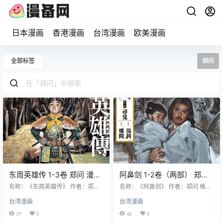
日本漫画
香港漫画
台湾漫画
欧美漫画
全部标签
郑问
东周英雄传 1-3卷 郑问 漫画
阿鼻剑 1-2卷（两部） 郑问
百度网盘下载
漫画百度网盘下载
名称：《东周英雄传》 作者：郑问
名称：《阿鼻剑》 作者：郑问 格
格式：JPG 大小：787 MB 语言：
式：JPG 大小：507 MB 语言：中
台湾漫画
台湾漫画
中文（大辣） 状态：已完结 分辨
文 状态：已完结 分辨率：单页1480
率：单页1650X2383像素左右 剧情
X2138像素左右 剧情简介 恩怨开
29
0
48
0
简介 故事以 “东周” 这个古老王朝末
端：江湖中仁风帮、忠义堂、灵月