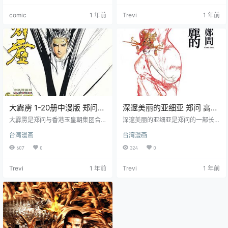
的血脉，被卷入了一场关于神之力
comic
1 年前
Trevi
1 年前
量的争夺战中。
大霹雳 1-20册中漫版 郑问
深邃美丽的亚细亚 郑问 高清
漫画全集下载
版1-5卷漫画下载
大霹雳是郑问与香港玉皇朝集团合
深邃美丽的亚细亚是郑问的一部长
作，以台湾霹雳国际多媒体的布袋
篇漫画作品，共五卷下载。该作品
台湾漫画
台湾漫画
戏系列故事为题材，以港式漫画流
是郑问进军日本市场的心血之作，
程制作，试图同时进军香港和夺取
讲述了一个充满了奇人异事和妖怪
607
0
324
0
台湾市场的一部野心之作。该作品
魔法的超现实世界，以及其中的各
于2000年开始连载，共20期漫画下
种冒险和战斗。展现了一个独特而
Trevi
1 年前
Trevi
1 年前
载。
深邃的亚细亚。