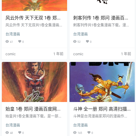
风云外传 天下无双 1卷 郑问
刺客列传 1卷 郑问 漫画百度
漫画百度网盘下载
网盘下载
风云外传 天下无双共1卷全集漫画下
刺客列传共1卷全集漫画下载，漫画
载，自风云与断浪一战十多年后，
《刺客列传》取材于《史记・刺客
台湾漫画
台湾漫画
各大门派重整，武林格局洗牌。风
列传》，集合曹沫等五位刺客史
云隐退，第二代崛起。漫画聚焦剑
诗。郑问以漫画演绎，展现 “易水送
41
0
52
0
圣龙儿领悟剑二十三，续写武林辉
别” 等场面，凸显刺客精神与孤勇。
煌新篇。
comic
1 年前
comic
1 年前
始皇 1卷 郑问 漫画百度网盘
斗神 全一册 郑问 高清扫描
下载
漫画下载
始皇共1卷全集漫画下载，是一部讲
斗神是台湾漫画家郑问的漫画作
述中国第一位皇帝嬴政传奇一生的
品，于1985年开始在《时报周刊》
台湾漫画
台湾漫画
漫画，描绘了他从少年时期即位到
上连载，全一册漫画下载。该作品
建立秦朝的过程，深入探讨了他的
以中国古代神话为背景，讲述了一
48
0
165
0
内心世界和复杂性格。
位名叫阿狼的少年，因为拥有神秘