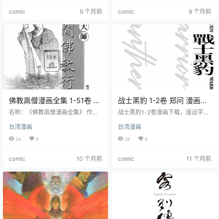
世的封建社会为背景，展现了纷扰
教三足鼎立。仁风帮帮主于景与副
comic
9 个月前
comic
9 个月前
乱世中瑰丽的人文景象与动荡时代
帮主史飞鸿是同门师兄弟，史飞鸿
的豪壮情怀。郑问用细腻且豪放的
之妻皇甫玉所生之子何勿生实为于
笔触，借水墨技法将中国历史中的
景的私生子。于景与史飞鸿因此反
英雄人物栩栩如生地呈现。在这乱
目，皇甫玉被杀，于景带何勿生离
世中，诸侯纷争、百家争鸣，各路
开。后来史飞鸿练成 “阿鼻剑法”，
人马为权力、理想、正义等不断角
血拼忠义堂，忠义堂也设计谋害仁
逐，既…
风帮众人。…
佛教高僧漫画全集 1-51卷 郑
战士黑豹 1-2卷 郑问 漫画百
问 漫画百度网盘下载
度网盘下载
名称：《佛教高僧漫画全集》 作
战士黑豹1-2卷漫画下载，遥远宇宙
者：郑问 等 格式：PDF 大小：2.39
中，星云被黑暗帝国统治。战神智
台湾漫画
台湾漫画
GB 语言：中文（佛光文化） 状态：
者为抗邪恶，冬眠万年后寻接班
已完结 分辨率：单页867X1118像素
人，到地球抓走年轻成棒国手，将
24
0
26
0
左右 剧情简介 该系列漫画延揽了国
其训练为战士黑豹。黑豹与仙女星
内外知名漫画家精心制作，以温暖
女王联手，率盟军对抗黑暗王。
comic
10 个月前
comic
11 个月前
易懂的漫画语言呈现了中、印、
日、韩等国古今高僧的故事，让读
者在轻松阅读中了解、体悟高僧的
精神及理念。例如，讲述了玄奘大
师不畏艰险、长途跋涉到印度取
经，为佛教传播和中印文化交流做
出不朽贡献…