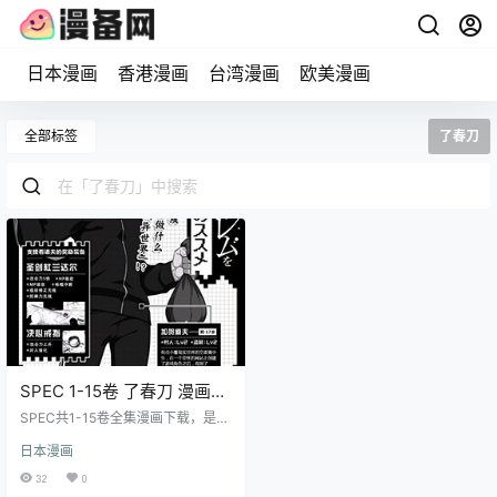
日本漫画
香港漫画
台湾漫画
欧美漫画
全部标签
了春刀
SPEC 1-15卷 了春刀 漫画百
度网盘下载
SPEC共1-15卷全集漫画下载，是一
部由春刀创作的漫画，改编自西荻
日本漫画
弓絵的原案和里中静流的脚本。故
事围绕警视厅公安第五课的特别对
32
0
策系展开，主要讲述主角们利用特