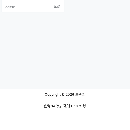
殊能力解决离奇案件，揭示真相的
comic
1 年前
经历。
Copyright © 2026
漫备网
查询 14 次，耗时 0.1079 秒