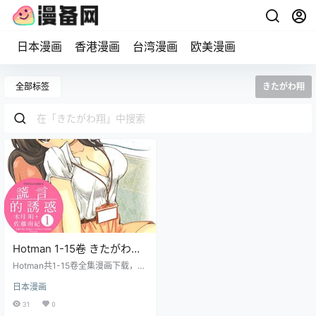
日本漫画
香港漫画
台湾漫画
欧美漫画
全部标签
きたがわ翔
Hotman 1-15卷 きたがわ翔
漫画百度网盘下载
Hotman共1-15卷全集漫画下载，是
一部关于主人公円造和他的家人如
日本漫画
何面对生活中的挑战，建立起深厚
家庭纽带的故事，曾经是不良少年
31
0
的円造成为了一名美术教师，为了