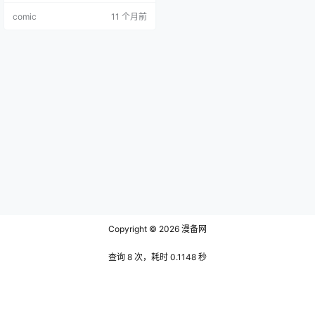
comic
11 个月前
Copyright © 2026
漫备网
查询 8 次，耗时 0.1148 秒