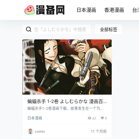
日本漫画
香港漫画
台
全部标签
蝙蝠杀手 1-2卷 よしむらかな 漫画百
度网盘下载
蝙蝠杀手1-2卷漫画下载，故事发生在一个为了
对付犯罪而采取超越法规处置方式的国家。主角
日本漫画
62
0
红守黑湖和搭档樱雏子是国选杀手团队的成员，
负责执行各种危险任务。
comic
11 个月前