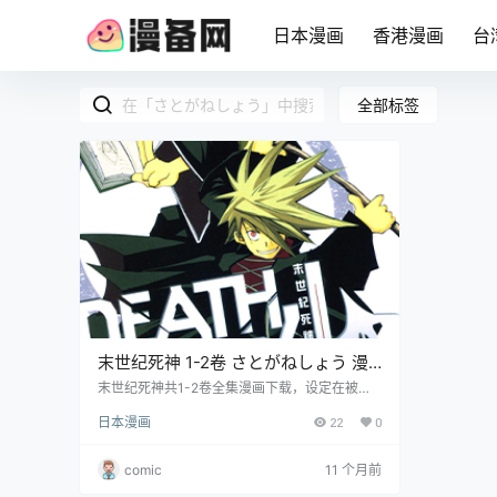
日本漫画
香港漫画
台
全部标签
末世纪死神 1-2卷 さとがねしょう 漫
画百度网盘下载
末世纪死神共1-2卷全集漫画下载，设定在被魔
者占据的世界，人类面临灭绝。四个死神从天而
日本漫画
22
0
降，任务是保护人类，消灭魂噬虫并找到地底怪
物封印。
comic
11 个月前