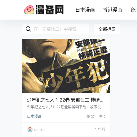
日本漫画
香港漫画
台
全部标签
少年犯之七人 1-22卷 安部让二 柿崎正
澄 漫画百度网盘下载
少年犯之七人共1-22卷全集漫画下载，故事设定
在1955年。这是一个关于在湘南特别少教所生活
日本漫画
37
0
六个少年的故事。在樱哥的教导下，他们学会了
面对社会的不公和痛苦，坚强地开始新生活。
comic
1 年前