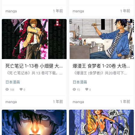
与学生裁判，揭露案件真相。展现
现其真相是实验，他们放弃成 “神之
主角正义感、信念及友情爱情。
子” 逃离，展开奇幻冒险。
manga
1 年前
manga
1 年前
死亡笔记 1-13卷 小畑健 大
爆漫王 食梦者 1-20卷 大场
场鸫 漫画百度网盘下载
鸫 小畑健 漫画百度网盘下载
《死·亡笔记本》共 13 卷可下载。悬
《爆漫王 (食梦者)》共20卷可下
疑漫画，高中生夜神月用死·亡笔记
载。青春励志漫画，中学生真城最
日本漫画
日本漫画
本杀罪犯建新世界，与 L 及继承者
高和高木秋人为实现梦想在漫画界
对决。分两部分，第一部月和 L，第
奋斗成长。以 “亚城木梦叶” 笔名创
108
0
93
0
二部月和尼亚、梅洛。最后月被揭
作，与对手竞争合作，历经挑战困
穿杀死，奇乐时代结束。
难，最终实现成为漫画家及结婚的
manga
1 年前
manga
1 年前
梦想。