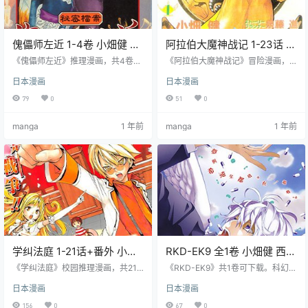
傀儡师左近 1-4卷 小畑健 漫
阿拉伯大魔神战记 1-23话 小
画百度网盘下载
畑健 漫画百度网盘下载
《傀儡师左近》推理漫画，共4卷可
《阿拉伯大魔神战记》冒险漫画，
下载。写乐麿原作，小畑健作画。
共23话可下载。小畑健作画，泉藤
日本漫画
日本漫画
少年橘左近操纵木偶右近，与姑母
进原作。灯神拥有 “阿拉伯闸口” 力
一起解决奇怪杀人事件。结合木偶
量，为救莱拉与魔王及魔神手下战
79
0
51
0
表演与推理解谜，展现主角正义感
斗。充满想象力与幽默感，展现主
与信念。
角勇气与友情。
manga
1 年前
manga
1 年前
学纠法庭 1-21话+番外 小畑
RKD-EK9 全1卷 小畑健 西尾
健 漫画百度网盘下载
维新 漫画百度网盘下载
《学纠法庭》校园推理漫画，共21
《RKD-EK9》共1卷可下载。科幻魔
话番外可下载。榎伸晃原作，小畑
幻漫画，在天国被证实存在的世
日本漫画
日本漫画
健作画。讲述 “暴狗” 少年犬神暴狗
界，机器人 RKD-EK9 与少年桐生悠
与有 “心眼” 超能力少女七星天都参
介去 “天国之门”，遇考验危险。发
156
0
67
0