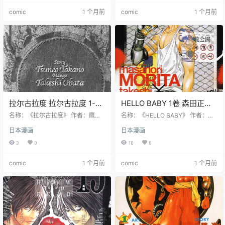
左右 剧情简介 故事发生在日本埼玉
谷启二作为前线防卫军新兵，首次
comic
1 个月前
comic
1 个月前
县，擅长绘画的中学生真城最高因
上战场便在与拟态外星生物的战斗
漫画家叔叔积劳离世，放弃了画画
中阵亡，却意外陷入时间循环，每
梦想。学霸同学高木秋人看中他的
次战死都会回到开战前一天。他不
绘画天赋，邀约搭档一起成为漫画
断在残酷战场上反复送死、积累战
家。为兑现和暗恋女孩亚豆美保的
斗经验，从怯懦新兵蜕变为强悍战
约定 —— 两人的漫画动画化…
士，结识了被称…
拉尔古拉度 拉尔古拉度 1-4
HELLO BABY 1卷 森田正则
卷 鹰野常雄 小畑健 漫画百
小畑健 漫画百度网盘下载
名称：《拉尔古拉度》 作者：鹰野
名称：《HELLO BABY》 作者：森
度网盘下载
常雄 小畑健 格式：PNG 大小：226
田正则 小畑健 格式：JPG 大小：8.
日本漫画
日本漫画
MB 语言：中文（文传） 状态：已
43 MB 语言：中文（汉化组） 状
完结 分辨率：跨页2118X1600像素
态：已完结 分辨率：单页900X131
3
0
10
0
左右 剧情简介 人类世界遭到寄生在
4像素左右 剧情简介 渴望在黑道立
生物影子中的邪恶魔物 “影” 侵袭，
足的青年欣也，接下刺杀敌对帮派
comic
1 个月前
comic
1 个月前
濒临灭亡。少年拉尔出生时寄宿着
组长的任务，想以此证明自身价
最强暗影青龙古拉德，因力量过于
值。他提前摸清目标作息，和女友
狂暴，自幼被囚禁在城堡地牢十五
绫约定事成后相伴余生。刺杀计划
年，唯有女教师米奥一直陪伴教导
失败，欣也带着弟弟拓造、女友绫
他。当魔物大举入侵王国，拉尔终
仓皇逃亡，逃亡途中暗藏意想不到
于被释放，与共生的青龙携手踏上
的羁绊与秘密。 主要角色 欣也：
冒…
主…