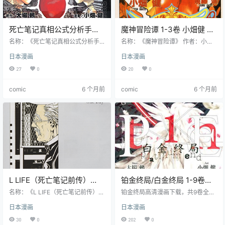
死亡笔记真相公式分析手册 1
魔神冒险谭 1-3卷 小畑健 漫
卷 大场鸫 小畑健 漫画百度
画百度网盘下载
名称：《死亡笔记真相公式分析手
名称：《魔神冒险谭》 作者：小畑
网盘下载
册》 作者：大场鸫 小畑健 格式：J
健 格式：JPG 大小：120 MB 语
日本漫画
日本漫画
PG 大小：415 MB 语言：中文（文
言：中文 状态：已完结 分辨率：跨
传） 状态：已完结 分辨率：单页21
页1234X984像素左右 剧情简介 魔
27
0
20
0
61X3333像素左右 剧情简介 本书聚
神横行的世界里，传说中唯一的善
焦曾撼动世界的基拉事件，揭秘笔
良魔神・灯神被封印在灯内，置于
comic
6 个月前
comic
6 个月前
记相关的各类隐藏记录与未公开真
岩山之巅。少年托托为救被魔神掳
相。书中收录了基拉事件完整时间
走的姐姐莱拉，解开了灯神的封
线、笔记规则详解、角色深度解
印。灯神因背叛魔王马克拉遭封
析，还有作者访谈、未采用设定稿
印，为报旧仇并助托托救姐，二人
等内容，系统梳理夜神月与 L 等角
携手踏上征途。魔王给莱拉戴上诅
色的智斗细节，补充正篇未提及的
咒项链，要求灯神限时集齐四颗宝
剧情碎…
玉。他们一路与各类…
L LIFE（死亡笔记前传）
铂金终局/白金终局 1-9卷高
+Blanc et Noir画集 全彩两
清漫画 小畑健 大场鸫 百度
名称：《L LIFE（死亡笔记前传）》
铂金终局高清漫画下载，共9卷全
话+一本画集 大场鸫 小畑健
作者：大场鸫 小畑健 格式：JPG 大
网盘下载
集。讲述了在人类与神秘的天使之
日本漫画
日本漫画
小：421 MB 语言：中文 状态：已
间展开的一场争夺神位的战争，以
漫画百度网盘下载
完结 分辨率：单页2416X3320像素
及主角架桥明日在其中所经历的挣
30
0
202
0
左右 剧情简介 L的人生，大场鸫和
扎和成长。他拥有天使赋予的翅膀