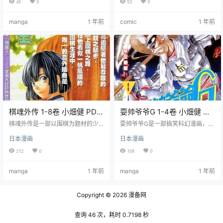
45
0
53
0
为追求围棋极致，经历成长感动，
引起了国际刑警组织的关注，名侦
展现围棋与友情的魅力。
探 L 和夜神月展开智斗。
manga
1 年前
comic
1 年前
棋魂外传 1-8卷 小畑健 PDF
耍帅爷爷G 1-4卷 小畑健 土
格式漫画百度网盘下载
方茂 漫画百度网盘下载
棋魂外传是一部以围棋为题材的少
耍帅爷爷G是一部搞笑科幻漫画，共
年漫画，共8卷全集漫画下载。讲述
4卷全集漫画下载。讲述了一个农夫
日本漫画
日本漫画
了《棋魂》完结之后主要配角们的
爷爷自己改造成机器人，带着一家
故事。主角塔矢亮是一个围棋天才
人搬到东京的故事。他在东京遇到
212
0
108
0
少年，他在各种比赛中与进藤光、
了各种奇怪的事情和人物，比如他
藤原佐为、和谷义高等人展开了激
的宿敌骷髅，他的老友狮子，以及
manga
1 年前
manga
1 年前
烈的对局和友情。
他的围棋对手。
Copyright © 2026
漫备网
查询 46 次，耗时 0.7198 秒