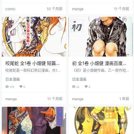
小畑健在DN完结后创作的L前传小
和箭的能力，与其他神明候选人展
comic
10 个月前
manga
11 个月前
故事，两个彩色漫画短篇（L华米兹
开了残酷的游戏。
之家、L的一天）另附小畑健关于D
N的画集黑白之间。 主要角色 漫画
短篇L华米兹之家、L的一天。 下载
说明 该漫画资源已打包成压缩包文
件，为了方便大…
咬尾蛇 全1卷 小畑健 短篇漫
初 全1卷 小畑健 漫画百度网
画百度网盘下载
盘下载
咬尾蛇是一部科幻奇幻漫画，共1卷
《初》是小畑健作画、乙一原作短
全集漫画下载。讲述了一名转校生
篇漫画集，共1卷可下载。收录五个
日本漫画
日本漫画
柿崎柿在遇到了传闻中的姐妹张本
不同故事，展现对世界人生思考及
涨和张本帐后，所发生的一系列奇
对美好温暖追求。充满想象力创
310
0
66
0
异事件。他们是咬尾蛇乌洛波洛
意，具艺术性趣味性。
斯，一个自古代流传至今的符号，
manga
11 个月前
manga
1 年前
象征着永恒和轮回。