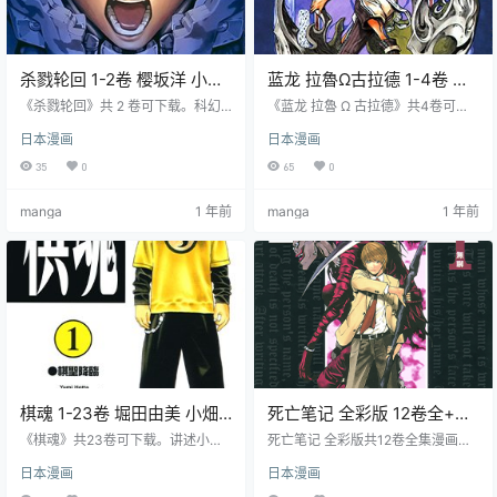
杀戮轮回 1-2卷 樱坂洋 小畑
蓝龙 拉魯Ω古拉德 1-4卷 鹰
健 漫画百度网盘下载
野常雄 小畑健 漫画百度网盘
《杀戮轮回》共 2 卷可下载。科幻
《蓝龙 拉魯 Ω 古拉德》共4卷可下
冒险漫画，新兵桐谷启二在人类与
下载
载。奇幻冒险漫画，讲述体内有影
日本漫画
日本漫画
“拟态” 战争中不断死亡重生。利用
兽的少年拉鲁和伙伴为打倒黑暗女
轮回提升自己，与女英雄丽塔合
王展开旅程。影兽神秘，拉鲁与蓝
35
0
65
0
作，试图消灭拟态，展开一场残酷
龙可融合增强战力。遇友敌，揭黑
而刺激的科幻冒险之旅。
暗女王真相，充满奇幻色彩。
manga
1 年前
manga
1 年前
棋魂 1-23卷 堀田由美 小畑
死亡笔记 全彩版 12卷全+设
健 漫画百度网盘下载
定集 大场鸫 小畑健 漫画百
《棋魂》共23卷可下载。讲述小学
死亡笔记 全彩版共12卷全集漫画下
生进藤光释放棋圣佐为灵魂后，开
度网盘下载
载，夜神月是一个智商极高的高中
日本漫画
日本漫画
启围棋学习与冒险。遇众多对手朋
生，意外得到了一本笔记，决定用
友，尤与天才棋手塔矢亮。光和佐
其力量铲除罪犯，自称“kira”。此举