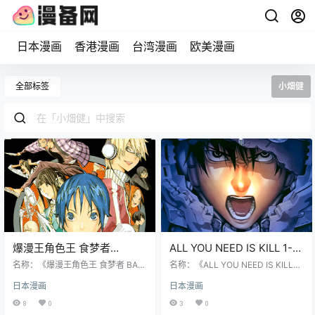
日本漫画
香港漫画
台湾漫画
欧美漫画
全部标签
小畑健
爆漫王角色王 食梦者
ALL YOU NEED IS KILL 1-2
BAKUMAN 漫画角色设定集
卷 樱坂洋 小畑健 漫画百度
名称：《爆漫王角色王 食梦者 BAK
名称：《ALL YOU NEED IS KILL》
1卷 大场鸫 小畑健 漫画百度
UMAN 漫画角色设定集》 作者：大
网盘下载
作者：樱坂洋 小畑健 格式：JPG P
日本漫画
日本漫画
场鸫 小畑健 格式：JPG 大小：131
NG 大小：352 MB 语言：中文（青
网盘下载
MB 语言：中文（时代） 状态：已
文） 状态：已完结 分辨率：跨页40
8
0
3
0
完结 分辨率：单页1256X2000像素
09X3072像素左右 剧情简介 主角桐