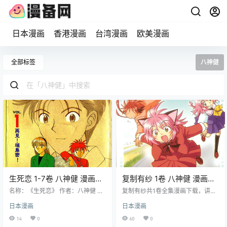
日本漫画
香港漫画
台湾漫画
欧美漫画
全部标签
八神健
生死恋 1-7卷 八神健 漫画百
复制有纱 1卷 八神健 漫画百
度网盘下载
度网盘下载
名称：《生死恋》 作者：八神健 格
复制有纱共1卷全集漫画下载，讲述
式：JPG 大小：92.8 MB 语言：中
了一位男主角真一郎失散多年的青
日本漫画
日本漫画
文（东立） 状态：已完结 分辨率：
梅竹马与班上两位长得一模一样的
跨页1252X987像素左右 剧情简介
女生有莎和有纱之间的故事，其中
14
0
60
0
星崎理都对温柔的端岛蜜老师心怀
有莎外向活泼，有纱内向爱哭，故