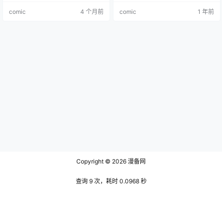
爱慕，却因一场意外卷入超能力纷
事围绕着他们之间的情感纠葛展
comic
4 个月前
comic
1 年前
争。故事初期以轻松的校园恋爱喜
开。
剧展开，随着拥有战斗型超能力的
强者登场，剧情逐渐转向热血格
斗。理都在守护老师与对抗强敌的
过程中，不断遭遇生死考验，两人
在绝望与羁绊中探寻爱的真谛，展
现了跨越生死…
Copyright © 2026
漫备网
查询 9 次，耗时 0.0968 秒