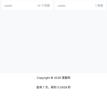
在神秘的东京大地震十年后，学生
comic
10 个月前
comic
1 年前
五十岚丸太的班级遭到神秘红色男
子的屠杀，唯一幸存的五十岚丸太
因此背负罪名，被强制送入监狱 “死
囚乐园”。死囚乐园以复兴东京为目
的，表面上收容囚犯并让游客观
光，实则利用死囚互相厮杀吸引大
量投…
Copyright © 2026
漫备网
查询 7 次，耗时 0.0938 秒