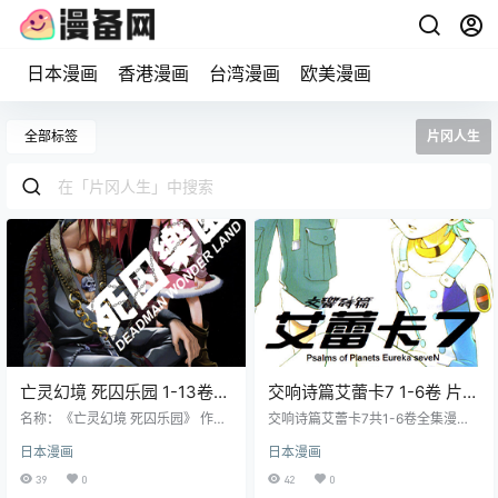
日本漫画
香港漫画
台湾漫画
欧美漫画
全部标签
片冈人生
亡灵幻境 死囚乐园 1-13卷
交响诗篇艾蕾卡7 1-6卷 片冈
片冈人生 近藤一马 漫画百度
人生 近藤一马 漫画百度网盘
名称：《亡灵幻境 死囚乐园》 作
交响诗篇艾蕾卡7共1-6卷全集漫画
网盘下载
者：片冈人生 近藤一马 格式：PNG
下载
下载，一架神秘的 LFO 坠落在少年
日本漫画
日本漫画
大小：632 MB 语言：中文（角川）
兰顿的家中，美丽少女艾蕾卡要求
状态：已完结 分辨率：跨页2000X
他整备 LFO，两人共度冒险之旅，
39
0
42
0
1400像素左右 剧情简介 故事设定
探索世界的秘密和自身的使命。