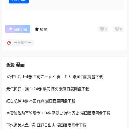
0
0
海报分享
收藏
长谷川裕一
近期漫画
义妹生活 1-4卷 三河ごーすと 奏ユミカ 漫画百度网盘下载
元气抓狂一族 1-24卷 浜冈贤次 漫画百度网盘下载
红白机神 1卷 本田有麻 漫画百度网盘下载
宇智波佐助写轮眼传 1-3卷 平健史 岸本齐史 漫画百度网盘下载
下水道美人鱼 1卷 日野日出志 漫画百度网盘下载