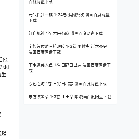
百度网盘下载
元气抓狂一族 1-24卷 浜冈贤次 漫画百度网盘
下载
红白机神 1卷 本田有麻 漫画百度网盘下载
宇智波佐助写轮眼传 1-3卷 平健史 岸本齐史
漫画百度网盘下载
后他
下水道美人鱼 1卷 日野日出志 漫画百度网盘下
为和
载
的生
。
原色之海 1卷 日野日出志 漫画百度网盘下载
东方眩晕录 1-3卷 山田章博 漫画百度网盘下载
变
展起