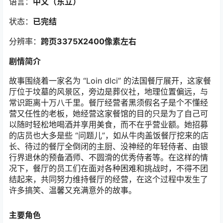
语言：
中文（东立）
状态：
已完结
分辨率：
跨页3375X2400像素左右
剧情简介
故事围绕着一家名为 “Loin dlci” 的法国餐厅展开，这家餐
厅位于坟墓的风景区，旁边是葬仪社，地理位置偏远，与
常识距离十万八千里。餐厅经营者黑须假名子是个不懂经
营又任性的老板，她经营这家餐馆的目的只是为了自己可
以随时轻松地喝酒并享用美食，而不在乎营业额。她招募
的店员也大多是些 “问题儿”，如从牛肉盖饭餐厅挖来的店
长、待过的餐厅全倒闭的主厨、没神经的年轻侍者、由银
行界退休的预备酒师、不圆滑的优秀侍者等。在这样的情
况下，餐厅的员工们在面对各种困难和挑战时，不得不团
结起来，共同努力维持餐厅的经营，在这个过程中发生了
许多搞笑、温馨又充满意外的故事。
主要角色