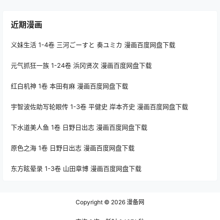
近期漫画
义妹生活 1-4卷 三河ごーすと 奏ユミカ 漫画百度网盘下载
元气抓狂一族 1-24卷 浜冈贤次 漫画百度网盘下载
红白机神 1卷 本田有麻 漫画百度网盘下载
宇智波佐助写轮眼传 1-3卷 平健史 岸本齐史 漫画百度网盘下载
下水道美人鱼 1卷 日野日出志 漫画百度网盘下载
原色之海 1卷 日野日出志 漫画百度网盘下载
东方眩晕录 1-3卷 山田章博 漫画百度网盘下载
Copyright © 2026
漫备网