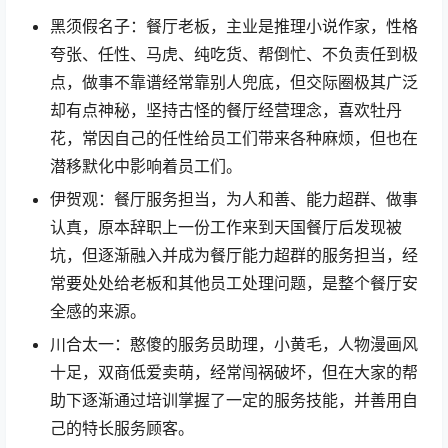
黑须假名子：餐厅老板，主业是推理小说作家，性格
夸张、任性、马虎、纯吃货、帮倒忙、不负责任到极
点，做事不靠谱经常靠别人兜底，但交际圈极其广泛
却有点神秘，坚持古怪的餐厅经营理念，喜欢牡丹
花，常因自己的任性给员工们带来各种麻烦，但也在
潜移默化中影响着员工们。
伊贺观：餐厅服务担当，为人和善、能力超群、做事
认真，原本辞职上一份工作来到天国餐厅后发现被
坑，但逐渐融入并成为餐厅能力超群的服务担当，经
常要处处给老板和其他员工处理问题，是整个餐厅安
全感的来源。
川合太一：憨傻的服务员助理，小黄毛，人物漫画风
十足，双商低爱卖萌，经常闯祸破坏，但在大家的帮
助下逐渐通过培训掌握了一定的服务技能，并善用自
己的特长服务顾客。