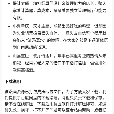
堤计太郎：精打细算但没什么管理能力的店长，整天
拿着计算器计算成本，嚷嚷着要独立管理餐厅但能力
有限。
小泽幸庆：天才主厨，能够出品好吃的料理，但却因
为失业诅咒极易丢失自信，一旦失去自信整个餐厅就
会陷入 “清汤寡水” 的惨境，在大家的鼓励下逐渐体悟
到自由思想的道理。
山县重臣：餐厅侍酒师，年事已高但考证的热情从未
消减，经常以老人家的借口不干活打瞌睡，偷偷用公
款买高档酒。
下载说明
该漫画资源已打包成压缩包文件，为了方便大家下载，我
们提供了百度网盘的下载渠道。网盘只负责下载和保存，
请不要在线解压，下载后用解压软件打开解压即可，如遇
到失效、损坏、打不开等问题可以查看站内帮助，或者联