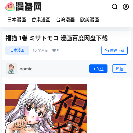
日本漫画
香港漫画
台湾漫画
欧美漫画
福猫 1卷 ミサトモコ 漫画百度网盘下载
0
日本漫画
10 个月前
前往下载
comic
关注
私信