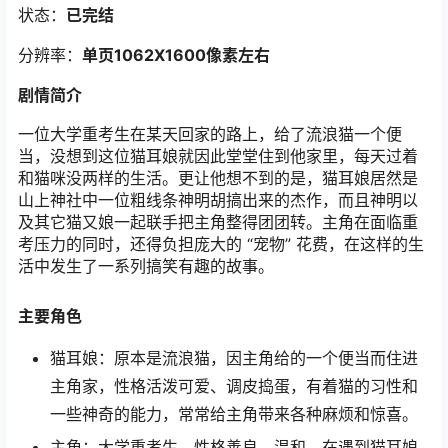
状态：
已完结
分辨率：
单页1062
X1600像素左右
剧情简介
一位大学重考生在某天回家的路上，给了流浪猫一个便
当，没想到这位猫耳娘就因此堂堂住到他家里，每天过着
和猫咪没两样的生活。更让他想不到的是，猫耳娘居然是
山上神社中一位粗线条神明胡搞出来的杰作，而且神明以
及其它猫又娘一起联手把主角整得团团转。主角在面临重
考压力的同时，还得负担庞大的 “宠物” 花费，在这样的生
活中发生了一系列搞笑有趣的故事。
主要角色
猫耳娘：原本是流浪猫，因主角给的一个便当而住进
主角家，性格活泼可爱、调皮捣蛋，有着猫的习性和
一些神奇的能力，常常给主角带来各种麻烦和惊喜。
主角：大学重考生，性格善良、温和，在遇到猫耳娘