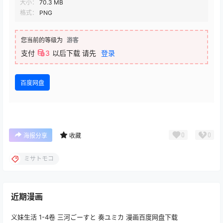
大小：
70.3 MB
格式：
PNG
您当前的等级为
游客
支付
3
以后下载
请先
登录
百度网盘
0
0
海报分享
收藏
ミサトモコ
近期漫画
义妹生活 1-4卷 三河ごーすと 奏ユミカ 漫画百度网盘下载