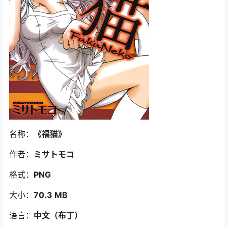
名称：
《福猫》
作者：
ミサトモコ
格式：
PNG
大小：
70.3 MB
语言：
中文（布丁）