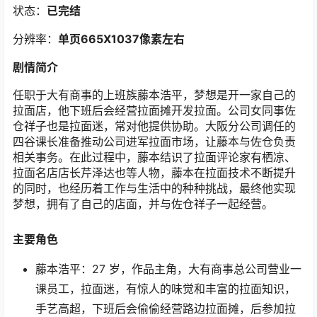
状态：
已完结
分辨率：
单页665
X1037像素左右
剧情简介
任职于大有商事的上班族藤本浩平，梦想是开一家自己的
拉面店，他下班后会经营拉面摊开发拉面。公司女同事佐
仓祥子也是拉面迷，常对他提供协助。大阪分公司调任的
四谷课长准备推动公司进军拉面市场，让藤本与佐仓负责
相关事务。在此过程中，藤本结识了拉面评论家有栖凉、
拉面名店店长芹泽达也等人物，藤本在拉面技术不断提升
的同时，也经历着工作与生活中的种种挑战，最终他实现
梦想，拥有了自己的店面，并与佐仓祥子一起经营。
主要角色
藤本浩平：27 岁，作品主角，大有商事总公司营业一
课员工，拉面迷，有惊人的味觉和丰富的拉面知识，
手艺高超，下班后会偷偷经营路边拉面摊，后参加拉