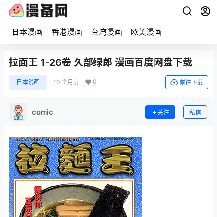
日本漫画
香港漫画
台湾漫画
欧美漫画
拉面王 1-26卷 久部绿郎 漫画百度网盘下载
0
日本漫画
10 个月前
前往下载
comic
关注
私信