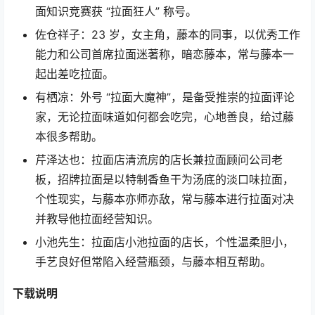
面知识竞赛获 “拉面狂人” 称号。
佐仓祥子：23 岁，女主角，藤本的同事，以优秀工作
能力和公司首席拉面迷著称，暗恋藤本，常与藤本一
起出差吃拉面。
有栖凉：外号 “拉面大魔神”，是备受推崇的拉面评论
家，无论拉面味道如何都会吃完，心地善良，给过藤
本很多帮助。
芹泽达也：拉面店清流房的店长兼拉面顾问公司老
板，招牌拉面是以特制香鱼干为汤底的淡口味拉面，
个性现实，与藤本亦师亦敌，常与藤本进行拉面对决
并教导他拉面经营知识。
小池先生：拉面店小池拉面的店长，个性温柔胆小，
手艺良好但常陷入经营瓶颈，与藤本相互帮助。
下载说明