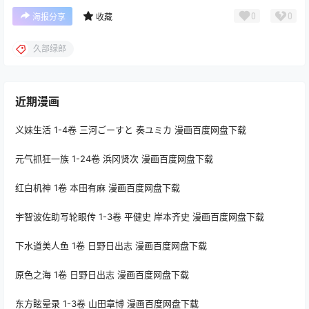
0
0
海报分享
收藏
久部绿郎
近期漫画
义妹生活 1-4卷 三河ごーすと 奏ユミカ 漫画百度网盘下载
元气抓狂一族 1-24卷 浜冈贤次 漫画百度网盘下载
红白机神 1卷 本田有麻 漫画百度网盘下载
宇智波佐助写轮眼传 1-3卷 平健史 岸本齐史 漫画百度网盘下载
下水道美人鱼 1卷 日野日出志 漫画百度网盘下载
原色之海 1卷 日野日出志 漫画百度网盘下载
东方眩晕录 1-3卷 山田章博 漫画百度网盘下载