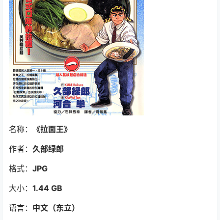
名称：
《拉面王
》
作者：
久部绿郎
格式：
JPG
大小：
1.44 GB
语言：
中文（东立）