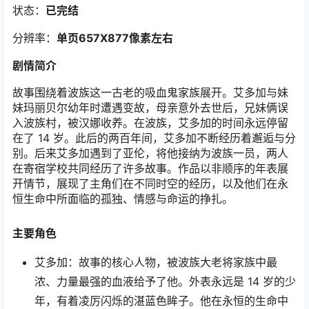
状态：
已完结
分辨率：
单页657X877像素左右
剧情简介
故事围绕着波族这一古老的吸血鬼家族展开。艾多加与妹
妹玛丽贝尔幼年时遭遇变故，母亲意外去世后，兄妹俩误
入波族村，被汉娜收养。在波族，艾多加的时间永远停留
在了 14 岁。此后的两百年间，艾多加不断经历着邂逅与分
别。后来艾多加遇到了亚伦，将他接纳为波族一员，两人
在寄宿学校共同经历了许多故事。作品以非顺序的年表展
开情节，展现了主角们在不同时空的经历，以及他们在永
恒生命中所面临的孤独、情感与命运的挣扎。
主要角色
艾多加：故事的核心人物，被波族大老将家族中最
浓、力量最强的血液给予了他。外表永远是 14 岁的少
年，有着凌厉闪烁的湛蓝色眸子。他在永恒的生命中