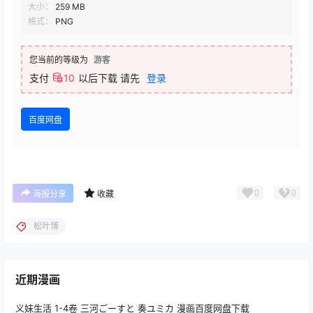
大小：
259 MB
格式：
PNG
您当前的等级为
游客
支付
10
以后下载
请先
登录
百度网盘
0
0
海报分享
收藏
松叶博
近期漫画
义妹生活 1-4卷 三河ごーすと 奏ユミカ 漫画百度网盘下载