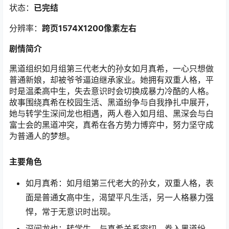
状态：
已完结
分辨率：
跨页1574X1200
像素左右
剧情简介
黑道组织如月组第三代老大的孙女如月真希，一心只想做
普通新娘，却被爷爷逼迫继承家业。她拥有双重人格，平
时是温柔高中生，失去意识时会切换成暴力冷酷的人格。
故事围绕真希在校园生活、黑道纷争与自我挣扎中展开，
她与转学生深间龙也相遇，两人卷入如月组、黑深会与白
富士会的黑道冲突，真希在各方势力博弈中，努力坚守成
为普通人的梦想。
主要角色
如月真希：如月组第三代老大的孙女，双重人格，表
面是普通女高中生，渴望平凡生活，另一人格暴力强
悍，常于无意识时出现。
深间龙也：转学生，与真希关系密切，卷入黑道纷