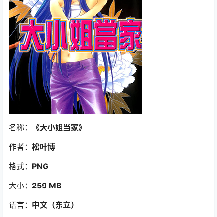
名称：
《大小姐当家》
作者：
松叶博
格式：
PNG
大小：
259 MB
语言：
中文（东立）