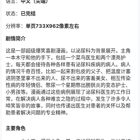
语言：
中文（尖端）
状态：
已完结
分辨率：
单页733X962像素左右
剧情简介
这是一部超级爆笑喜剧漫画，以泌尿科为背景展开。主角
一本木守和他的手下，包括一个菜鸟医生和两个漂亮护
士，每天都会接待各种各样患有泌尿科疾病的病人。病人
的情况千奇百怪，比如一起来割包皮的父子、把温度计塞
进阴茎里拿不出来的人、尿不出来的害羞美女、相互传染
性病的年轻情侣、憋尿一个星期憋出膀胱炎的变态护士、
小男孩等。漫画通过这些病例展现了泌尿科医生的工作日
常，在解决病人各种难言之隐的过程中，发生了许多令人
啼笑皆非的故事，同时也传递出医生对患者的关怀以及帮
助患者解决问题的专业精神。
主要角色