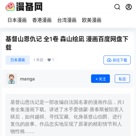
日本漫画
香港漫画
台湾漫画
欧美漫画
基督山恩仇记 全1卷 森山绘凪 漫画百度网盘下
载
1
日本漫画
1 年前
前往下载
manga
关注
私信
基督山恩仇记是一部改编自法国名著的漫画作品，共1
卷全集漫画下载。讲述了水手爱德蒙·唐泰斯被陷害入
狱后，如何越狱、寻找宝藏、化身基督山伯爵、进行
复仇的故事。作品忠实地呈现了原著的精彩情节和人
物性格……