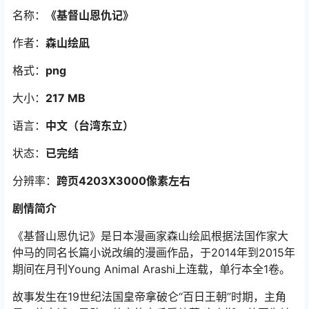
名称：
《基督山恩仇记》
作者：
森山绘凪
格式：
png
大小：
217 MB
语言：
中文（台湾东立）
状态：
已完结
分辨率：
跨页4203X3000像素左右
剧情简介
《基督山恩仇记》是日本漫画家森山绘凪根据法国作家大
仲马的同名长篇小说改编的漫画作品，于2014年到2015年
期间在月刊Young Animal Arashi上连载，单行本全1卷。
故事发生在19世纪法国皇帝拿破仑“百日王朝”时期，主角