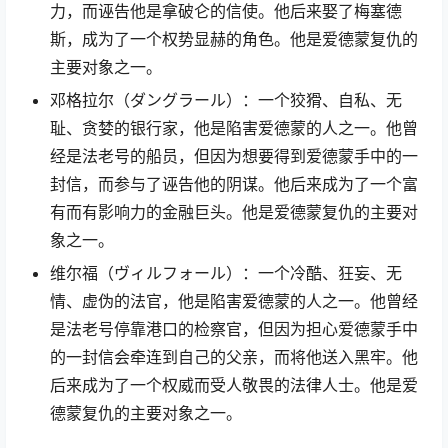
力，而诬告他是拿破仑的信使。他后来娶了梅塞德
斯，成为了一个权势显赫的角色。他是爱德蒙复仇的
主要对象之一。
邓格拉尔（ダングラール）：一个狡猾、自私、无
耻、贪婪的银行家，他是陷害爱德蒙的人之一。他曾
经是法老号的船员，但因为想要得到爱德蒙手中的一
封信，而参与了诬告他的阴谋。他后来成为了一个富
有而有影响力的金融巨头。他是爱德蒙复仇的主要对
象之一。
维尔福（ヴィルフォール）：一个冷酷、狂妄、无
情、虚伪的法官，他是陷害爱德蒙的人之一。他曾经
是法老号停靠港口的检察官，但因为担心爱德蒙手中
的一封信会牵连到自己的父亲，而将他送入黑牢。他
后来成为了一个权威而受人敬畏的法律人士。他是爱
德蒙复仇的主要对象之一。