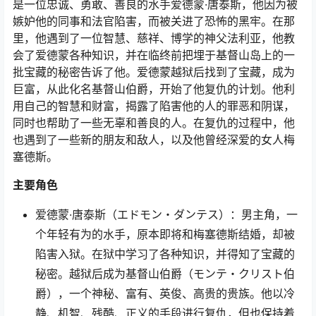
是一位忠诚、勇敢、善良的水手爱德蒙·唐泰斯，他因为被
嫉妒他的同事和法官陷害，而被关进了恐怖的黑牢。在那
里，他遇到了一位智慧、慈祥、博学的神父法利亚，他教
会了爱德蒙各种知识，并在临终前把埋于基督山岛上的一
批宝藏的秘密告诉了他。爱德蒙越狱后找到了宝藏，成为
巨富，从此化名基督山伯爵，开始了他复仇的计划。他利
用自己的智慧和财富，揭露了陷害他的人的罪恶和阴谋，
同时也帮助了一些无辜和善良的人。在复仇的过程中，他
也遇到了一些新的朋友和敌人，以及他曾经深爱的女人梅
塞德斯。
主要角色
爱德蒙·唐泰斯（エドモン・ダンテス）：男主角，一
个年轻有为的水手，原本即将和梅塞德斯结婚，却被
陷害入狱。在狱中学习了各种知识，并得知了宝藏的
秘密。越狱后成为基督山伯爵（モンテ・クリスト伯
爵），一个神秘、富有、英俊、高贵的贵族。他以冷
静、机智、残酷、正义的手段进行复仇，但也保持着