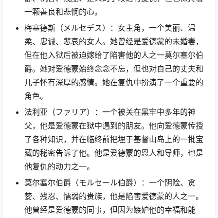
一颗善良和悲悯的心。
梅塞德斯（メルセデス）：女主角，一个美丽、温
柔、忠诚、悲哀的女人。她曾经是爱德蒙的未婚妻，
但在他入狱后被迫嫁给了陷害他的人之一莫尔塞尔伯
爵。她对爱德蒙始终念念不忘，但也对自己的丈夫和
儿子怀有深厚的感情。她在复仇中扮演了一个重要的
角色。
法利亚（ファリア）：一个被关在黑牢中多年的神
父，他是爱德蒙在狱中遇到的朋友。他向爱德蒙传授
了各种知识，并在临终前把埋于基督山岛上的一批宝
藏的秘密告诉了他。他是爱德蒙的恩人和导师，也是
他复仇的动力之一。
莫尔塞尔伯爵（モルセール伯爵）：一个阴险、贪
婪、残忍、懦弱的贵族，他是陷害爱德蒙的人之一。
他曾经是爱德蒙的同事，但因为嫉妒他的幸福和能