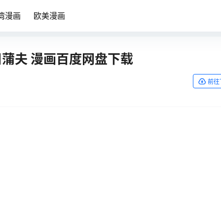
湾漫画
欧美漫画
吉川蒲夫 漫画百度网盘下载
前往