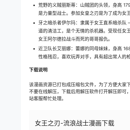
荒野的义贼丽斯蒂：山贼团的头领，身高 17
是力量型战士。参加女皇之刃是为了成为女
牙之暗杀者伊尔玛：隶属于女王直系暗杀队 — 
道的清洁工，是个无情的杀机器。受现任女
女王阿尔德拉战斗而死的哥哥报仇。
近卫队长艾丽娜：蕾娜的同母妹妹，身高 16
性格残忍，喜欢玩弄对手，具有超出常人的
下载说明
该漫画资源已打包成压缩包文件，为了方便大家
不要在线解压，下载后用解压软件打开解压即可
站客服帮忙处理。
女王之刃-流浪战士漫画下载