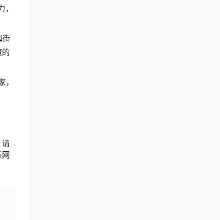
力，
姆街
魔的
家，
，请
系网