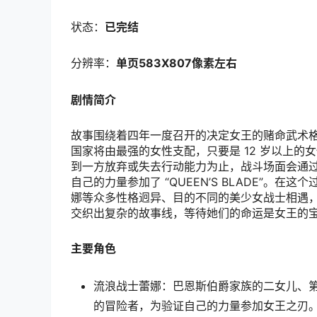
状态：
已完结
分辨率：
单页583X807像素左右
剧情简介
故事围绕着四年一度召开的决定女王的赌命武术格斗会 
国家将由最强的女性支配，只要是 12 岁以上
到一方放弃或失去行动能力为止，战斗场面会通
自己的力量参加了 “QUEEN’S BLADE”
娜等众多性格迥异、目的不同的美少女战士相遇
交织出复杂的故事线，等待她们的命运是女王的
主要角色
流浪战士蕾娜：巴恩斯伯爵家族的二女儿、第一
的冒险者，为验证自己的力量参加女王之刃