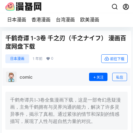
日本漫画
香港漫画
台湾漫画
欧美漫画
千鹤奇谭 1-3卷 千之刃（千之ナイフ） 漫画百
度网盘下载
0
日本漫画
1 年前
前往下载
comic
关注
私信
千鹤奇谭共1-3卷全集漫画下载，这是一部奇幻悬疑漫
画，主角千鹤拥有与灵界沟通的能力，解决了许多灵
异事件，揭示了真相。通过紧张的情节和深刻的情感
描写，展现了人性与超自然力量的对抗。