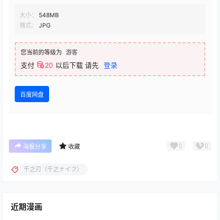
大小：
548MB
格式：
JPG
您当前的等级为
游客
支付
20
以后下载
请先
登录
百度网盘
0
0
海报分享
收藏
千之刃（千之ナイフ）
近期漫画