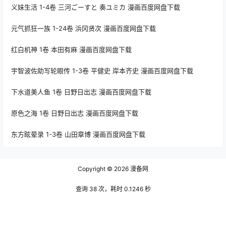
义妹生活 1-4卷 三河ごーすと 奏ユミカ 漫画百度网盘下载
元气抓狂一族 1-24卷 浜冈贤次 漫画百度网盘下载
红白机神 1卷 本田有麻 漫画百度网盘下载
宇智波佐助写轮眼传 1-3卷 平健史 岸本齐史 漫画百度网盘下载
下水道美人鱼 1卷 日野日出志 漫画百度网盘下载
原色之海 1卷 日野日出志 漫画百度网盘下载
东方眩晕录 1-3卷 山田章博 漫画百度网盘下载
Copyright © 2026
漫备网
查询 38 次，耗时 0.1246 秒