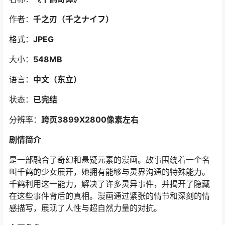
作者：
千之刃（千之ナイフ）
格式：
JPEG
大小：
548MB
语言：
中文（东立）
状态：
已完结
分辨率：
跨页3899X2800像素左右
剧情简介
是一部融合了奇幻和悬疑元素的漫画。故事围绕着一个名
叫千鹤的少女展开，她拥有能够与灵界沟通的特殊能力。
千鹤利用这一能力，解决了许多灵异事件，并揭开了隐藏
在这些事件背后的真相。漫画通过紧张的情节和深刻的情
感描写，展现了人性与超自然力量的对抗。