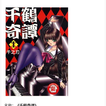
名称：
《千鹤奇谭》