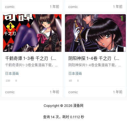
胎。
comic
1 年前
comic
1 年前
千鹤奇谭 1-3卷 千之刃（千
阴阳神探 1-4卷 千之刃（千
之ナイフ） 漫画百度网盘下
之ナイフ） 漫画百度网盘下
千鹤奇谭共1-3卷全集漫画下载，这
阴阳神探共1-4卷全集漫画下载，是
载
是一部奇幻悬疑漫画，主角千鹤拥
载
一部融合悬疑和超自然元素的漫
日本漫画
日本漫画
有与灵界沟通的能力，解决了许多
画，围绕金阁寺侦探事务所展开，
灵异事件，揭示了真相。通过紧张
主人公是一名有阴阳眼的侦探，解
230
0
65
0
的情节和深刻的情感描写，展现了
决了许多离奇案件，同时揭开了隐
人性与超自然力量的对抗。
藏的巨大阴谋。
comic
1 年前
comic
1 年前
Copyright © 2026
漫备网
查询 14 次，耗时 0.1112 秒