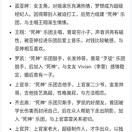
蓝亚婷：女主角，对摇滚乐充满热情，梦想成为超级
经纪人。因得罪别人被迫打工，后努力组建 “死神” 乐
团，与主唱王翔渐生情愫。
王翔：“死神” 乐团主唱，曾是穷小子，声音洪亮有磁
性，被亚婷拉进乐团后爱上音乐，对钱比较敏感，与
亚婷相互喜欢。
罗凯：“死神” 乐团鼓手，长发帅哥，曾是 “歹徒” 乐团
鼓手，后加入 “死神”，与女友 Vivian（李雯）感情稳
定，婚后育有一子。
上官非：“死神” 乐团吉他手，上官家二少爷，金发帅
哥，吉他技艺高超，性格臭屁，与方洁相恋。
齐志高：“死神” 乐团贝斯手，罗凯的好朋友，曾因被
学长伤害而封闭自己，后在众人帮助下走出阴影，加
入 “死神” 乐团，与上官霏霏关系密切。
上官羿：上官家老大，超级制作人，才华出众，以独