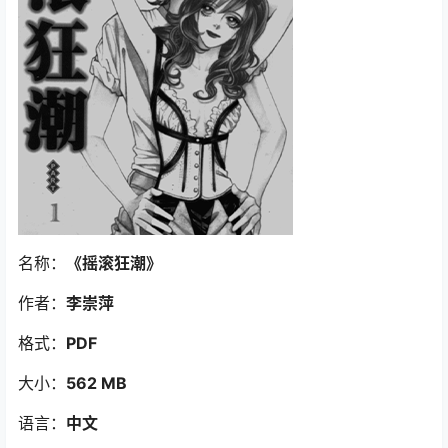
名称：
《摇滚狂潮
》
作者：
李崇萍
格式：
PDF
大小：
562 MB
语言：
中文