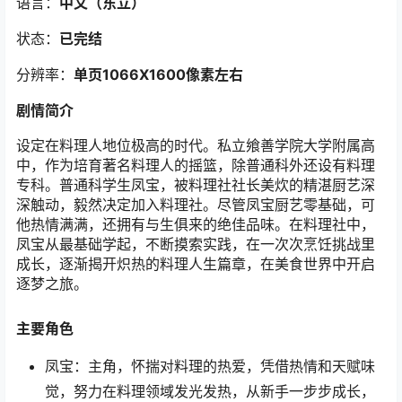
语言：
中文（东立）
状态：
已完结
分辨率：
单页1066X1600像素左右
剧情简介
设定在料理人地位极高的时代。私立飨善学院大学附属高
中，作为培育著名料理人的摇篮，除普通科外还设有料理
专科。普通科学生凤宝，被料理社社长美炊的精湛厨艺深
深触动，毅然决定加入料理社。尽管凤宝厨艺零基础，可
他热情满满，还拥有与生俱来的绝佳品味。在料理社中，
凤宝从最基础学起，不断摸索实践，在一次次烹饪挑战里
成长，逐渐揭开炽热的料理人生篇章，在美食世界中开启
逐梦之旅。​
主要角色
凤宝：主角，怀揣对料理的热爱，凭借热情和天赋味
觉，努力在料理领域发光发热，从新手一步步成长，