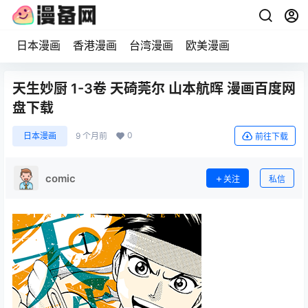
日本漫画
香港漫画
台湾漫画
欧美漫画
天生妙厨 1-3卷 天碕莞尔 山本航晖 漫画百度网
盘下载
0
日本漫画
9 个月前
前往下载
comic
关注
私信