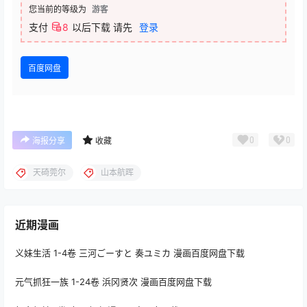
您当前的等级为
游客
支付
8
以后下载
请先
登录
百度网盘
0
0
海报分享
收藏
天碕莞尔
山本航晖
近期漫画
义妹生活 1-4卷 三河ごーすと 奏ユミカ 漫画百度网盘下载
元气抓狂一族 1-24卷 浜冈贤次 漫画百度网盘下载