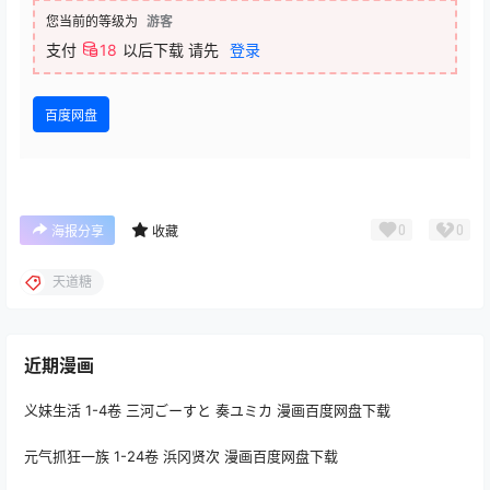
您当前的等级为
游客
支付
18
以后下载
请先
登录
百度网盘
0
0
海报分享
收藏
天道糖
近期漫画
义妹生活 1-4卷 三河ごーすと 奏ユミカ 漫画百度网盘下载
元气抓狂一族 1-24卷 浜冈贤次 漫画百度网盘下载