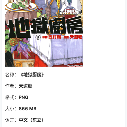
名称：
《地狱厨房
》
作者：
天道糖
格式：
PNG
大小：
866 MB
语言：
中文（东立）