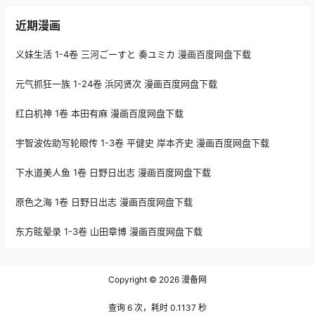
近期漫画
义妹生活 1-4卷 三河ごーすと 奏ユミカ 漫画百度网盘下载
元气抓狂一族 1-24卷 浜冈贤次 漫画百度网盘下载
红白机神 1卷 本田有麻 漫画百度网盘下载
宇智波佐助写轮眼传 1-3卷 平健史 岸本齐史 漫画百度网盘下载
下水道美人鱼 1卷 日野日出志 漫画百度网盘下载
原色之海 1卷 日野日出志 漫画百度网盘下载
东方眩晕录 1-3卷 山田章博 漫画百度网盘下载
Copyright © 2026
漫备网
查询 6 次，耗时 0.1137 秒