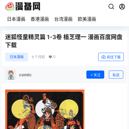
日本漫画
香港漫画
台湾漫画
欧美漫画
迷狐怪童精灵篇 1-3卷 植芝理一 漫画百度网盘
下载
0
日本漫画
9 个月前
前往下载
comic
关注
私信