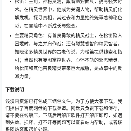
松笛：主角，神秘莫测，戴着狐狸面具，拥有强大奇
术。在精灵世界中，他成为关键人物，帮助精灵们化
解危机，探寻真相，其过去和力量始终笼罩着神秘色
彩，在冒险中不断成长与蜕变。​
主要精灵角色：有善良勇敢的精灵战士，在松笛陷入
困境时，与之并肩作战；还有聪慧睿智的精灵智者，
知晓诸多精灵世界的古老传说，为松笛提供线索和指
引；当然也有妄图掌控世界、心怀不轨的邪恶精灵，
给松笛和其他善良精灵带来巨大威胁，是故事中的反
派力量。
下载
说明
该漫画资源已打包成压缩包文件，为了方便大家下载，我
们提供了百度网盘的下载渠道。网盘只负责下载和保存，
请不要在线解压，下载后用解压软件打开解压即可，如遇
到失效、损坏、打不开等问题可以查看站内帮助，或者联
系网站客服帮忙处理。