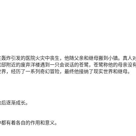
在轰炸引发的医院火灾中丧生，他随父亲和继母搬到小镇。真人
宅邸附近的废弃洋楼遇到一只会说话的苍鹭，苍鹭称他的母亲没
世界，经历了一系列奇幻冒险，最终他接纳了现实世界和继母。
险后逐渐成长。
。
中都有着各自的作用和意义。