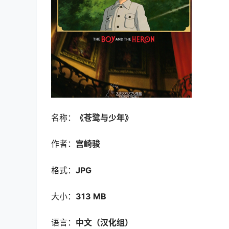
名称：
《苍鹭与少年
》
作者：
宫崎骏
格式：
JPG
大小：
313 MB
语言：
中文（汉化组）