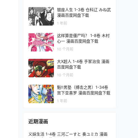
银座人生 1-3卷 仓科辽 みね武
漫画百度网盘下载
1 年前
这样算是僵尸吗？ 1-8卷 木村
心一 漫画百度网盘下载
10 个月前
大X超人 1-4卷 手冢治虫 漫画
百度网盘下载
10 个月前
魁!!男塾（搏击之男）1-34卷
宫下亚喜罗 漫画百度网盘下载
1 年前
近期漫画
义妹生活 1-4卷 三河ごーすと 奏ユミカ 漫画