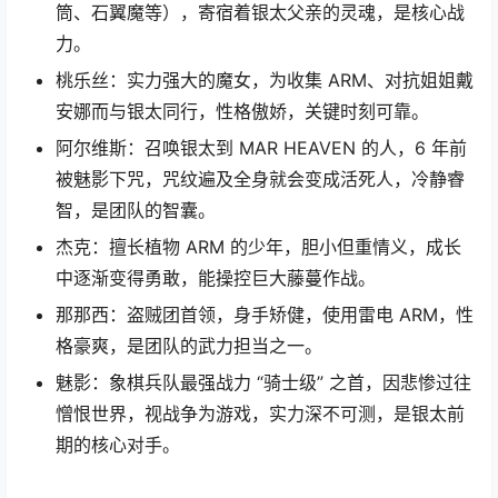
筒、石翼魔等），寄宿着银太父亲的灵魂，是核心战
力。
桃乐丝：实力强大的魔女，为收集 ARM、对抗姐姐戴
安娜而与银太同行，性格傲娇，关键时刻可靠。
阿尔维斯：召唤银太到 MAR HEAVEN 的人，6 年前
被魅影下咒，咒纹遍及全身就会变成活死人，冷静睿
智，是团队的智囊。
杰克：擅长植物 ARM 的少年，胆小但重情义，成长
中逐渐变得勇敢，能操控巨大藤蔓作战。
那那西：盗贼团首领，身手矫健，使用雷电 ARM，性
格豪爽，是团队的武力担当之一。
魅影：象棋兵队最强战力 “骑士级” 之首，因悲惨过往
憎恨世界，视战争为游戏，实力深不可测，是银太前
期的核心对手。