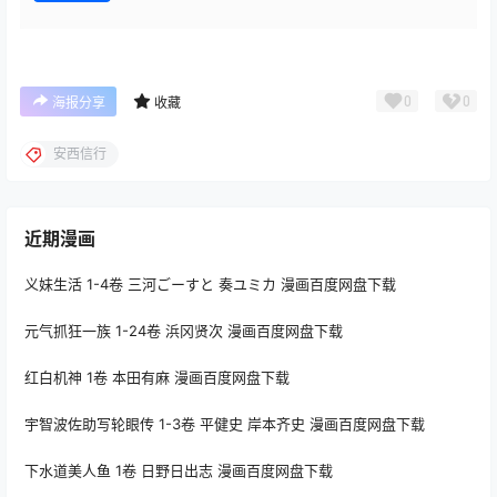
0
0
海报分享
收藏
安西信行
近期漫画
义妹生活 1-4卷 三河ごーすと 奏ユミカ 漫画百度网盘下载
元气抓狂一族 1-24卷 浜冈贤次 漫画百度网盘下载
红白机神 1卷 本田有麻 漫画百度网盘下载
宇智波佐助写轮眼传 1-3卷 平健史 岸本齐史 漫画百度网盘下载
下水道美人鱼 1卷 日野日出志 漫画百度网盘下载