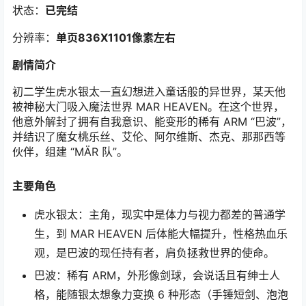
状态：
已完结
分辨率：
单页836X1101像素左右
剧情简介
初二学生虎水银太一直幻想进入童话般的异世界，某天他
被神秘大门吸入魔法世界 MAR HEAVEN。在这个世界，
他意外解封了拥有自我意识、能变形的稀有 ARM “巴波”，
并结识了魔女桃乐丝、艾伦、阿尔维斯、杰克、那那西等
伙伴，组建 “MÄR 队”。
主要角色
虎水银太：主角，现实中是体力与视力都差的普通学
生，到 MAR HEAVEN 后体能大幅提升，性格热血乐
观，是巴波的现任持有者，肩负拯救世界的使命。
巴波：稀有 ARM，外形像剑球，会说话且有绅士人
格，能随银太想象力变换 6 种形态（手锤短剑、泡泡