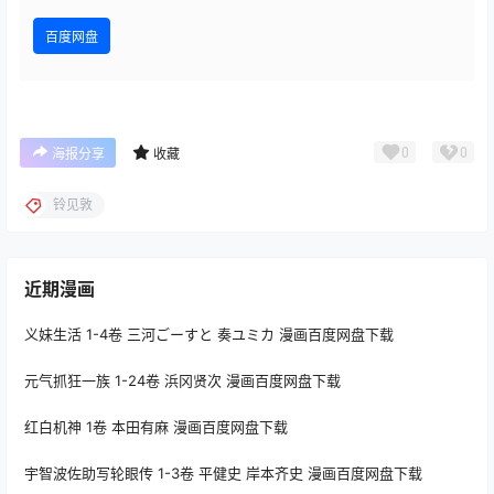
百度网盘
0
0
海报分享
收藏
铃见敦
近期漫画
义妹生活 1-4卷 三河ごーすと 奏ユミカ 漫画百度网盘下载
元气抓狂一族 1-24卷 浜冈贤次 漫画百度网盘下载
红白机神 1卷 本田有麻 漫画百度网盘下载
宇智波佐助写轮眼传 1-3卷 平健史 岸本齐史 漫画百度网盘下载