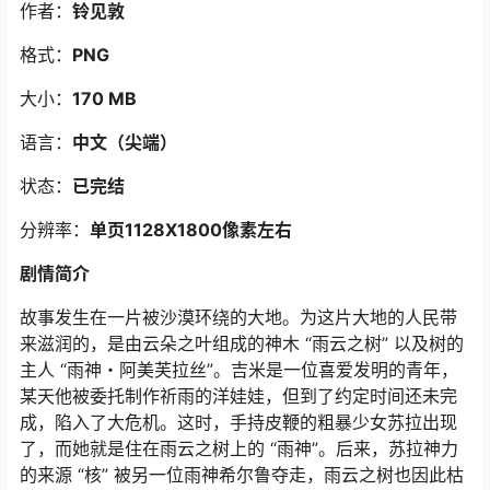
作者：
铃见敦
格式：
PNG
大小：
170 MB
语言：
中文（尖端）
状态：
已完结
分辨率：
单页1128X1800像素左右
剧情简介
故事发生在一片被沙漠环绕的大地。为这片大地的人民带
来滋润的，是由云朵之叶组成的神木 “雨云之树” 以及树的
主人 “雨神・阿美芙拉丝”。吉米是一位喜爱发明的青年，
某天他被委托制作祈雨的洋娃娃，但到了约定时间还未完
成，陷入了大危机。这时，手持皮鞭的粗暴少女苏拉出现
了，而她就是住在雨云之树上的 “雨神”。后来，苏拉神力
的来源 “核” 被另一位雨神希尔鲁夺走，雨云之树也因此枯