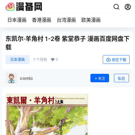
日本漫画
香港漫画
台湾漫画
欧美漫画
东凯尔·羊角村 1-2卷 紫堂恭子 漫画百度网盘下
载
0
日本漫画
7 个月前
前往下载
comic
关注
私信