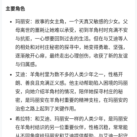
主要角色
玛丽安：故事的女主角，一个天真又敏感的少女。父
母离世的噩耗让她难以承受，初到羊角村时充满不安
与抗拒，一心想要回到过去的生活。但在与艾迪等人
的相处和对村庄秘密的探寻中，她变得勇敢、坚强，
逐渐敞开心扉，最终走出心理创伤，收获了新的友谊
与归属感。
艾迪：羊角村里为数不多的人类少年之一，性格开
朗、善良且充满正义感。他主动帮助陷入困境的玛丽
安，向她介绍羊角村的情况，陪伴她探寻村庄的秘
密，是玛丽安在羊角村重要的精神支柱，在玛丽安的
治愈之路上起到了关键作用。
希拉特：和艾迪、玛丽安一样的人类少年，是玛丽安
在羊角村结识的另一位重要伙伴，性格沉稳，常常能
从不同角度给玛丽安和艾迪提供帮助，与艾迪一起守