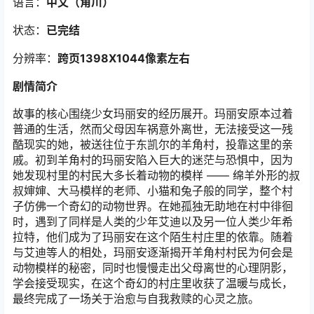
语言：
中文（角川）
状态：
已完结
分辨率：
跨页1398X1044像素左右
剧情简介
故事的核心围绕少女玛丽安的经历展开。玛丽安原本过着
普通的生活，然而父母因车祸意外离世，无法接受这一残
酷现实的她，被送往位于东凯尔的羊角村，投靠这里的亲
戚。初到羊角村的玛丽安陷入巨大的迷茫与恐惧中，因为
她发现村里的村民大多长着动物的模样 —— 绵羊外形的叔
叔婶婶、大马模样的老师、小猫和兔子般的同学，整个村
子仿佛一个奇幻的动物世界。在她孤独无助地在村中徘徊
时，遇到了同样是人类的少年艾迪以及另一位人类少年希
拉特，他们成为了玛丽安在这个陌生村庄里的依靠。随着
与艾迪等人的相处，玛丽安逐渐揭开羊角村村民为何会是
动物模样的秘密，同时也慢慢走出父母离世的心理阴影，
学会接受现实，在这个奇幻的村庄里收获了温暖与成长，
最终完成了一场关于治愈与自我救赎的心灵之旅。