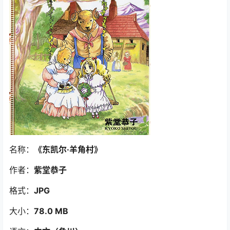
名称：
《东凯尔·羊角村
》
作者：
紫堂恭子
格式：
JPG
大小：
78.0 MB