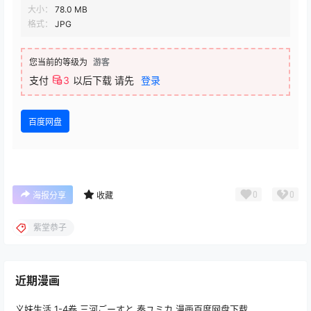
大小：
78.0 MB
格式：
JPG
您当前的等级为
游客
支付
3
以后下载
请先
登录
百度网盘
0
0
海报分享
收藏
紫堂恭子
近期漫画
义妹生活 1-4卷 三河ごーすと 奏ユミカ 漫画百度网盘下载