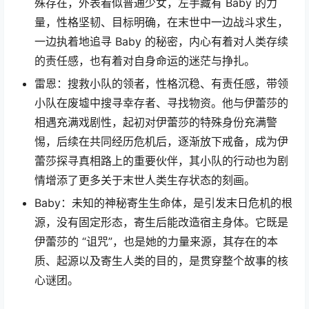
殊存在，外表看似普通少女，左手藏有 Baby 的力
量，性格坚韧、目标明确，在末世中一边战斗求生，
一边执着地追寻 Baby 的秘密，内心有着对人类存续
的责任感，也有着对自身命运的迷茫与挣扎。
雷恩：搜救小队的领者，性格沉稳、有责任感，带领
小队在废墟中搜寻幸存者、寻找物资。他与伊蕾莎的
相遇充满戏剧性，起初对伊蕾莎的特殊身份充满警
惕，后续在共同经历危机后，逐渐放下戒备，成为伊
蕾莎探寻真相路上的重要伙伴，其小队的行动也为剧
情增添了更多关于末世人类生存状态的刻画。
Baby：未知的神秘寄生生命体，是引发末日危机的根
源，没有固定形态，寄生后能改造宿主身体。它既是
伊蕾莎的 “诅咒”，也是她的力量来源，其存在的本
质、起源以及寄生人类的目的，是贯穿整个故事的核
心谜团。