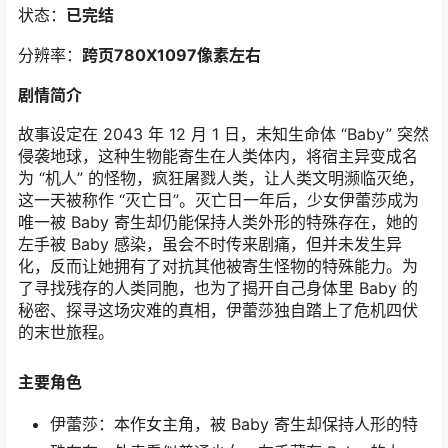
状态：
已完结
分辨率：
跨页780X1097像素左右
剧情简介
故事设定在 2043 年 12 月 1 日，未知生命体 “Baby” 突然
侵袭地球，这种生物能寄生在人类体内，将宿主异变成名
为 “机人” 的怪物，疯狂屠戮人类，让人类文明濒临灭绝，
这一天被称作 “灭亡日”。灭亡日一年后，少女伊蕾莎成为
唯一被 Baby 寄生却仍能保持人类外形的特殊存在，她的
左手被 Baby 感染，虽会不时传来剧痛，但并未发生异
化，反而让她拥有了对抗其他被寄生怪物的特殊能力。为
了寻找残存的人类同胞，也为了揭开自己身体里 Baby 的
秘密、探寻这场灾难的真相，伊蕾莎独自踏上了危机四伏
的末世旅程。
主要角色
伊蕾莎：本作女主角，被 Baby 寄生却保持人形的特