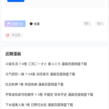
0
0
海报分享
收藏
李常胜
近期漫画
义妹生活 1-4卷 三河ごーすと 奏ユミカ 漫画百度网盘下载
元气抓狂一族 1-24卷 浜冈贤次 漫画百度网盘下载
红白机神 1卷 本田有麻 漫画百度网盘下载
宇智波佐助写轮眼传 1-3卷 平健史 岸本齐史 漫画百度网盘下载
下水道美人鱼 1卷 日野日出志 漫画百度网盘下载