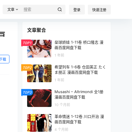
文章
登录
快速注册
文章聚合
戸
垒球娇娃 1-11卷 桥口隆志 漫
TOP1
画百度网盘下载
1 年前
下载
希望列车 1-6卷 仓田英正 たく
TOP2
ま朋正 漫画百度网盘下载
1 年前
Musashi – Altrimondi 全1册
TOP3
漫画百度网盘下载
10 个月前
革命情迷 1-12卷 川口开治 漫
画百度网盘下载
4 个月前