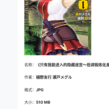
名称：
《只有我能进入的隐藏迷宫～低调锻炼化
作者：
樋野友行 瀬戸メグル
格式：
JPG
大小：
510 MB