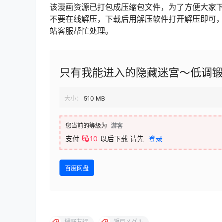
该漫画资源已打包成压缩包文件，为了方便大家
不要在线解压，下载后用解压软件打开解压即可
站客服帮忙处理。
只有我能进入的隐藏迷宫～低调
大小：
510 MB
您当前的等级为
游客
支付
10
以后下载
请先
登录
百度网盘
樋野友行
瀬戸メグル