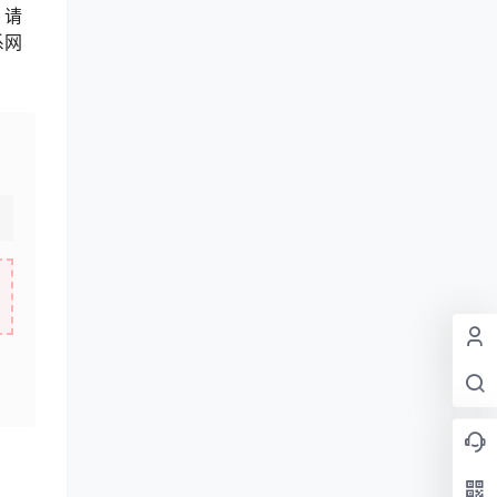
，请
系网