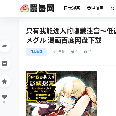
日本漫画
香港漫画
台
只有我能进入的隐藏迷宫～低调
メグル 漫画百度网盘下载
0
19
日本漫画
6 个月前
0