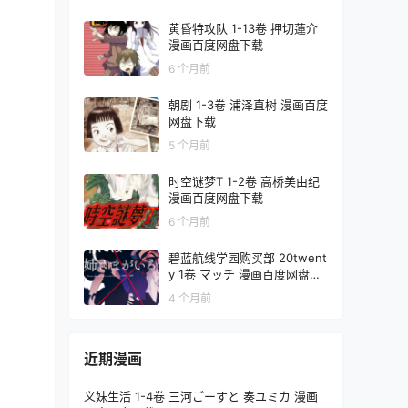
黄昏特攻队 1-13卷 押切蓮介
漫画百度网盘下载
6 个月前
朝剧 1-3卷 浦泽直树 漫画百度
网盘下载
5 个月前
时空谜梦T 1-2卷 高桥美由纪
漫画百度网盘下载
6 个月前
碧蓝航线学园购买部 20twent
y 1卷 マッチ 漫画百度网盘下
载
4 个月前
近期漫画
义妹生活 1-4卷 三河ごーすと 奏ユミカ 漫画