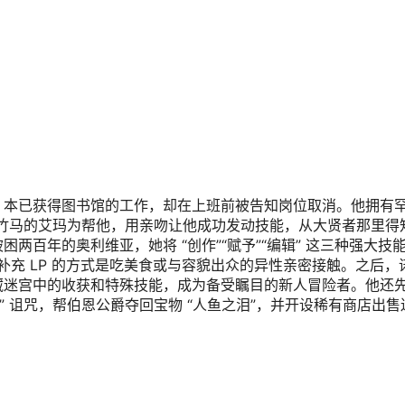
，本已获得图书馆的工作，却在上班前被告知岗位取消。他拥有
青梅竹马的艾玛为帮他，用亲吻让他成功发动技能，从大贤者那里得
两百年的奥利维亚，她将 “创作”“赋予”“编辑” 这三种强大技
补充 LP 的方式是吃美食或与容貌出众的异性亲密接触。之后，
藏迷宫中的收获和特殊技能，成为备受瞩目的新人冒险者。他还
” 诅咒，帮伯恩公爵夺回宝物 “人鱼之泪”，并开设稀有商店出售