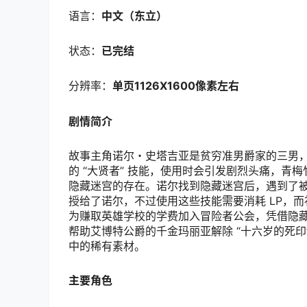
语言：
中文（东立）
状态：
已完结
分辨率：
单页1126X1600像素左右
剧情简介
故事主角诺尔・史塔吉亚是贫穷准男爵家的三男
的 “大贤者” 技能，使用时会引发剧烈头痛，
隐藏迷宫的存在。诺尔找到隐藏迷宫后，遇到了被困
授给了诺尔，不过使用这些技能需要消耗 LP，而
为赚取英雄学校的学费加入冒险者公会，凭借隐
帮助艾博特公爵的千金玛丽亚解除 “十六岁的死印
中的稀有素材。
主要角色