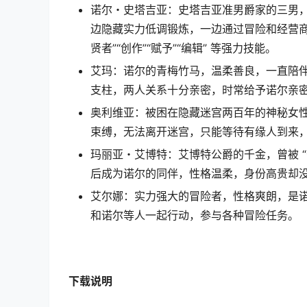
诺尔・史塔吉亚：史塔吉亚准男爵家的三男
边隐藏实力低调锻炼，一边通过冒险和经营商
贤者”“创作”“赋予”“编辑” 等强力技能。
艾玛：诺尔的青梅竹马，温柔善良，一直陪
支柱，两人关系十分亲密，时常给予诺尔亲密
奥利维亚：被困在隐藏迷宫两百年的神秘女
束缚，无法离开迷宫，只能等待有缘人到来
玛丽亚・艾博特：艾博特公爵的千金，曾被 
后成为诺尔的同伴，性格温柔，身份高贵却
艾尔娜：实力强大的冒险者，性格爽朗，是
和诺尔等人一起行动，参与各种冒险任务。
下载
说明