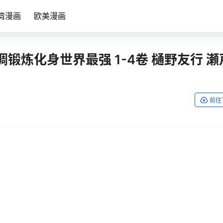
湾漫画
欧美漫画
锻炼化身世界最强 1-4卷 樋野友行 瀬
前往