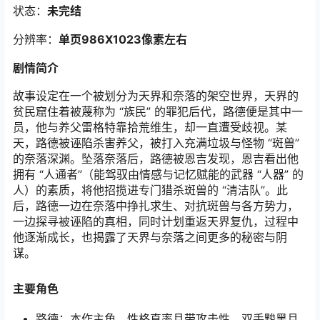
状态：
未完结
分辨率：
单页986X1023像素左右
剧情简介
故事设定在一个被划分为天界和奈落的架空世界，天界的
贫民窟住着被蔑称为 “族民” 的罪犯后代，路德便是其中一
员，他与养父雷格特靠拾荒维生，却一直遭受歧视。某
天，路德被诬陷杀害养父，被打入充满垃圾与怪物 “斑兽”
的奈落深渊。坠落奈落后，路德被恩吉发现，恩吉看出他
拥有 “人通者”（能驾驭由情感与记忆赋能的武器 “人器” 的
人）的素质，将他招揽进专门猎杀斑兽的 “清洁队”。此
后，路德一边在奈落中挣扎求生、对抗斑兽与各方势力，
一边探寻被诬陷的真相，同时计划重返天界复仇，过程中
他逐渐成长，也揭露了天界与奈落之间更多的秘密与阴
谋。
主要角色
路德：本作主角，性格直率且带攻击性，双手黢黑且