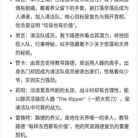
偶有剧痛，戴着养父留下的手套，被打落奈落后成为
人通者，加入清洁队，核心目标是复仇与揭开真相，
信念是证明 “垃圾也有价值”。
恩吉：清洁队成员，救下路德并看出其潜力，将他招
揽入队，行事神秘，似乎隐藏着不少关于奈落和天界
的秘密。
赞卡：由恩吉安排教导路德，是运用人器的高手，出
身名门却因成为清洁队成员被逐出家们，性格看似少
爷，实则实力强劲。
莉阳：活泼爱恶作剧的女孩，战斗时却有合理性，能
以脚灵活操控人器 “The Ripper”（一把大剪刀），是
清洁队中可靠的战力。
雷格特：路德的养父，是他在天界唯一的亲人，教导
路德 “每样东西都有价值”，他的死是路德复仇的重要
契机。