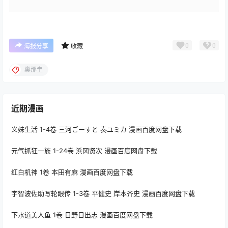
0
0
海报分享
收藏
裏那圭
近期漫画
义妹生活 1-4卷 三河ごーすと 奏ユミカ 漫画百度网盘下载
元气抓狂一族 1-24卷 浜冈贤次 漫画百度网盘下载
红白机神 1卷 本田有麻 漫画百度网盘下载
宇智波佐助写轮眼传 1-3卷 平健史 岸本齐史 漫画百度网盘下载
下水道美人鱼 1卷 日野日出志 漫画百度网盘下载