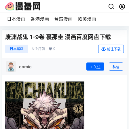
日本漫画
香港漫画
台湾漫画
欧美漫画
废渊战鬼 1-9卷 裏那圭 漫画百度网盘下载
0
日本漫画
6 个月前
前往下载
comic
关注
私信