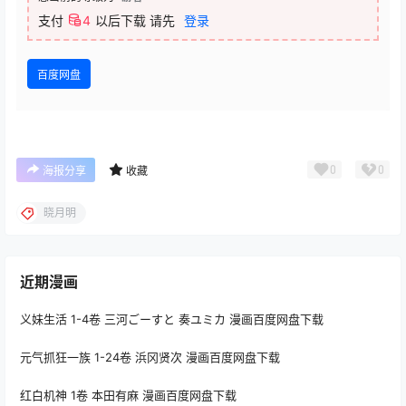
支付
4
以后下载
请先
登录
百度网盘
0
0
海报分享
收藏
晓月明
近期漫画
义妹生活 1-4卷 三河ごーすと 奏ユミカ 漫画百度网盘下载
元气抓狂一族 1-24卷 浜冈贤次 漫画百度网盘下载
红白机神 1卷 本田有麻 漫画百度网盘下载