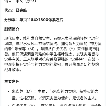
语言：
中文（东立
）
状态：
已完结
分辨率：
单页1164X1800像素左右
剧情简介
现代日本，能引发自然灾害、吞噬人类灵魂的怪物 “灾兽”
肆虐。与地水火风四神缔结契约、拥有超凡力量的 “神力契
约者” 朱雀尊（M），与随从白虎优名（Y）来到樱崎市除
兽。他们偶遇调查海难的中学生樱叶洸太，发现灾难皆与
灾兽有关。三人联手对抗灾兽及更强的 “灾兽将”，在战斗
中逐步揭开灾兽与神力契约的秘密，展开热血奇幻的契约
战斗故事。
主要角色
朱雀尊（M）：主角，与朱雀神力契约，操控火焰力
量，性格沉稳，以消灭灾兽为使命，是优名的主人。
白虎优名（Y）：尊的随从，与白虎神力契约，擅长近