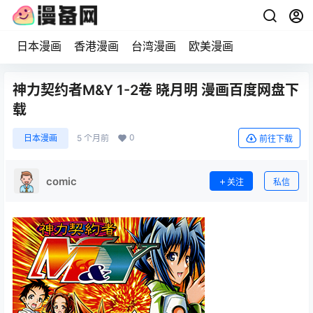
日本漫画
香港漫画
台湾漫画
欧美漫画
神力契约者M&Y 1-2卷 晓月明 漫画百度网盘下
载
0
日本漫画
5 个月前
前往下载
comic
关注
私信