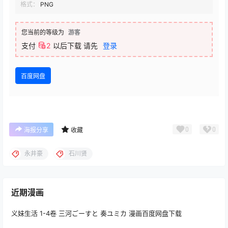
格式：
PNG
您当前的等级为
游客
支付
2
以后下载
请先
登录
百度网盘
0
0
海报分享
收藏
永井豪
石川贤
近期漫画
义妹生活 1-4卷 三河ごーすと 奏ユミカ 漫画百度网盘下载