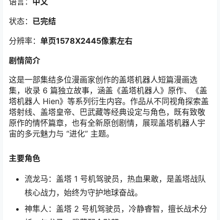
语言：
中文
状态：
已完结
分辨率：
单页1578X2445
像素左右
剧情简介
这是一部集结多位漫画家创作的盖塔机器人短篇漫画选
集，收录 6 篇独立故事，涵盖《盖塔机器人》原作、《盖
塔机器人 Hien》等系列衍生内容。作品从不同视角探索盖
塔射线、盖塔皇帝、巴武藏等经典设定与角色，既有致敬
原作的情怀篇章，也有全新原创剧情，展现盖塔机器人宇
宙的多元魅力与 “进化” 主题。
主要角色
流龙马：盖塔 1 号机驾驶员，热血果敢，是盖塔战队
核心战力，始终为守护地球奋战。
神隼人：盖塔 2 号机驾驶员，冷静睿智，擅长战术分