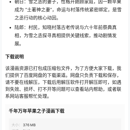
朝日：雪之丞的妻子，性格开朗顾家庭，因一颗苹果
成为 “土著神之妻”，命运与村落传统紧密绑定，是雪
之丞行动的核心动因。
陆郎：村民，知晓村落古老传说与六十年前祭典真
相，为雪之丞探寻真相提供关键线索，推动剧情发
展。
下载说明
该漫画资源已打包成压缩包文件，为了方便大家下载，我
们提供了百度网盘的下载渠道。网盘只负责下载和保存，
请不要在线解压，下载后用解压软件打开解压即可，如遇
到失效、损坏、打不开等问题可以查看站内帮助，或者联
系网站客服帮忙处理。
千年万年苹果之子漫画下载
大小：
376 MB