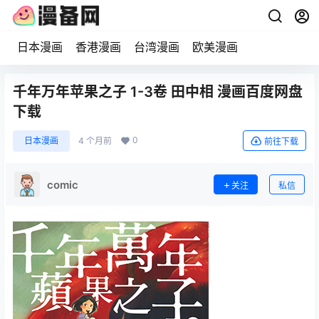
日本漫画
香港漫画
台湾漫画
欧美漫画
千年万年苹果之子 1-3卷 田中相 漫画百度网盘
下载
0
日本漫画
4 个月前
前往下载
comic
关注
私信