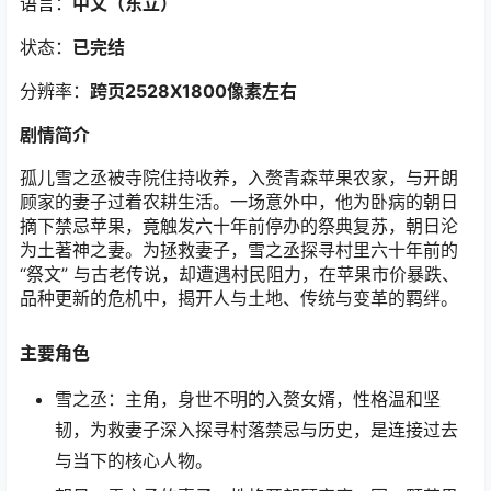
语言：
中文（东立）
状态：
已完结
分辨率：
跨页2528X1800
像素左右
剧情简介
孤儿雪之丞被寺院住持收养，入赘青森苹果农家，与开朗
顾家的妻子过着农耕生活。一场意外中，他为卧病的朝日
摘下禁忌苹果，竟触发六十年前停办的祭典复苏，朝日沦
为土著神之妻。为拯救妻子，雪之丞探寻村里六十年前的
“祭文” 与古老传说，却遭遇村民阻力，在苹果市价暴跌、
品种更新的危机中，揭开人与土地、传统与变革的羁绊。
主要角色
雪之丞：主角，身世不明的入赘女婿，性格温和坚
韧，为救妻子深入探寻村落禁忌与历史，是连接过去
与当下的核心人物。