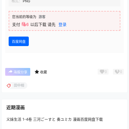
格式：
PNG
您当前的等级为
游客
支付
6
以后下载
请先
登录
百度网盘
0
0
海报分享
收藏
田中相
近期漫画
义妹生活 1-4卷 三河ごーすと 奏ユミカ 漫画百度网盘下载