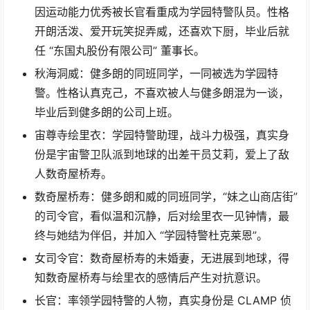
因运动能力优秀被长官看重成为学园特警队员。性格
开朗活泼、爱开玩笑捉弄威，还喜欢下厨，毕业后就
任 “东国丸股份有限公司” 董事长。
秋海洞威：健多朗的同班同学，一同被选为学园特
警。性格认真克己，不喜欢被人与健多朗混为一谈，
毕业后到健多朗的公司上班。
宙尊寺绘里衣：学园特警助理，战斗力极强，真实身
份是宇宙警卫队派到地球的出差干员艾莉，爱上了敌
人数奇屋桥寿。
数奇屋桥寿：健多朗和威的同班同学，“妹之山商店街”
的司令官，看似温和沉静，后对绘里衣一见钟情，最
终与她结为伴侣，并加入 “学园特警杜克莱恩”。
女司令官：数奇屋桥寿的未婚妻，无进展到地球，得
知数奇屋桥寿与绘里衣的感情后产生对抗意识。
长官：率领学园特警的人物，真实身份是 CLAMP 侦