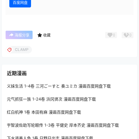
百度网盘
0
0
海报分享
收藏
CLAMP
近期漫画
义妹生活 1-4卷 三河ごーすと 奏ユミカ 漫画百度网盘下载
元气抓狂一族 1-24卷 浜冈贤次 漫画百度网盘下载
红白机神 1卷 本田有麻 漫画百度网盘下载
宇智波佐助写轮眼传 1-3卷 平健史 岸本齐史 漫画百度网盘下载
下水道美人鱼 1卷 日野日出志 漫画百度网盘下载