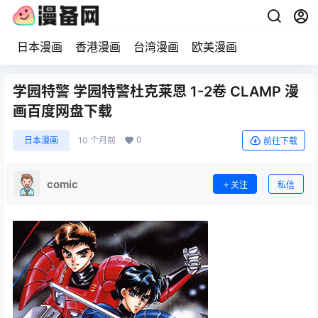
日本漫画
香港漫画
台湾漫画
欧美漫画
学园特警 学园特警杜克莱恩 1-2卷 CLAMP 漫
画百度网盘下载
0
日本漫画
10 个月前
前往下载
comic
关注
私信