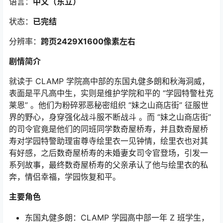
语言：
中文
（东立
）
状态：
已完结
分辨率：
跨页2429X1600像素左右
剧情简介
就读于 CLAMP 学院高中部的东国丸健多朗和秋海洞威，
表面是平凡高中生，实则是维护学院和平的 “学园特警杜克
莱恩” 。他们为粉碎邪恶秘密组织 “妹之山商店街” 征服世
界的野心，身穿强化战斗服不断战斗 。而 “妹之山商店街”
的司令官竟是他们的同班同学数奇屋桥寿，并且数奇屋桥
寿对学园特警助理宙尊寺绘里衣一见钟情，绘里衣也对其
有好感，之后数奇屋桥寿的未婚妻女司令官登场，引发一
系列故事，最终数奇屋桥寿的父亲承认了他与绘里衣的私
奔，情侣幸福，学园恢复和平。
主要角色
东国丸健多朗：CLAMP 学园高中部一年 Z 班学生，