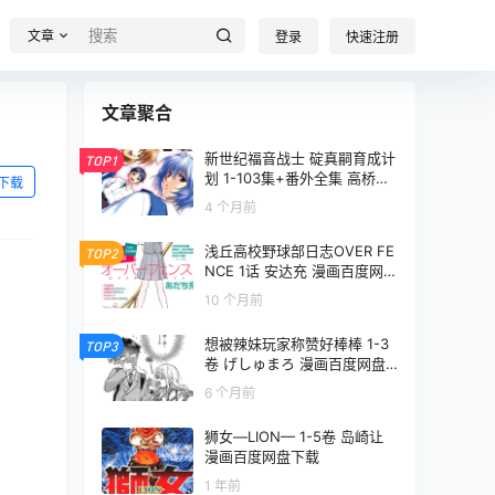
文章
登录
快速注册
文章聚合
新世纪福音战士 碇真嗣育成计
TOP1
划 1-103集+番外全集 高桥脩
下载
漫画百度网盘下载
4 个月前
浅丘高校野球部日志OVER FE
TOP2
NCE 1话 安达充 漫画百度网盘
下载
10 个月前
想被辣妹玩家称赞好棒棒 1-3
TOP3
卷 げしゅまろ 漫画百度网盘
下载
6 个月前
狮女—LION— 1-5卷 岛崎让
漫画百度网盘下载
1 年前