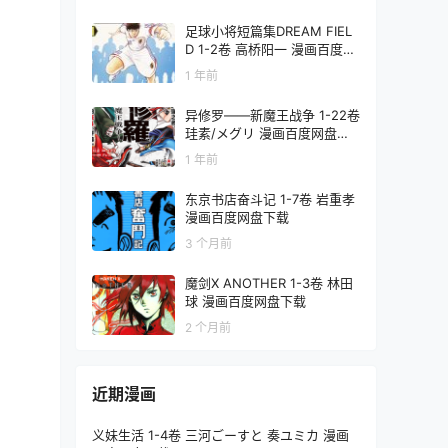
足球小将短篇集DREAM FIEL
D 1-2卷 高桥阳一 漫画百度网
盘下载
1 年前
异修罗——新魔王战争 1-22卷
珪素/メグリ 漫画百度网盘下
载
1 年前
东京书店奋斗记 1-7卷 岩重孝
漫画百度网盘下载
3 个月前
魔剑X ANOTHER 1-3卷 林田
球 漫画百度网盘下载
2 个月前
近期漫画
义妹生活 1-4卷 三河ごーすと 奏ユミカ 漫画