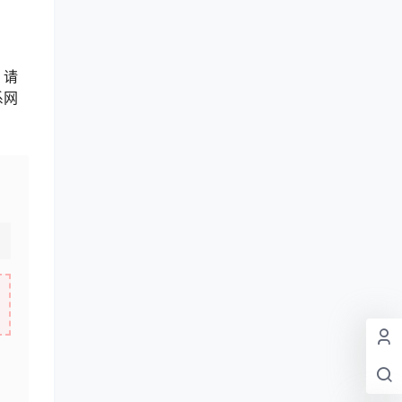
，请
系网