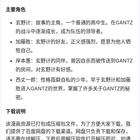
主要角色
玄野计：故事的主角，一个普通的高中生。在GANTZ
的战斗中逐渐成长，成为队伍的领导者。
加藤胜：玄野计的好友，正义感强烈，愿意为他人牺
牲自己。
岸本惠：玄野计的同伴，曾因自杀而被传送到GANTZ
的房间，对玄野计有好感。
西丈一郎：性格孤僻自私的少年，早于玄野计和加藤
胜进入GANTZ的世界，掌握了许多关于GANTZ的秘
密。
下载说明
该漫画资源已打包成压缩包文件，为了方便大家下载，我
们提供了百度网盘的下载渠道。网盘只负责下载和保存，
请不要在线解压，下载后用解压软件打开解压即可，如遇