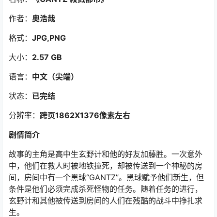
作者：
奧浩哉
格式：
JPG,PNG
大小：
2.57 GB
语言：
中文（尖端）
状态：
已完结
分辨率：
跨页1862X1376像素左右
剧情简介
故事的主角是高中生玄野计和他的好友加藤胜。一次意外
中，他们在救人时被地铁撞死，却被传送到一个神秘的房
间，房间中有一个黑球“GANTZ”。黑球赋予他们新生，但
条件是他们必须完成杀死怪物的任务。随着任务的进行，
玄野计和其他被传送到房间的人们在残酷的战斗中挣扎求
生。