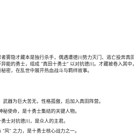
忍者雾隐才藏本是独行杀手，偶遇遭德川势力灭门、逃亡投奔真
异能的勇士，组成 “真田十勇士” 以对抗德川。才藏被卷入其中
量秘密，在乱世中展开热血战斗与羁绊故事。
力，武器为巨大苦无，性格孤傲，后加入真田阵营。
负神秘使命，是十勇士集结的关键人物。
十勇士对抗德川，是众人的主君。
“风” 之力，是十勇士核心战力之一。