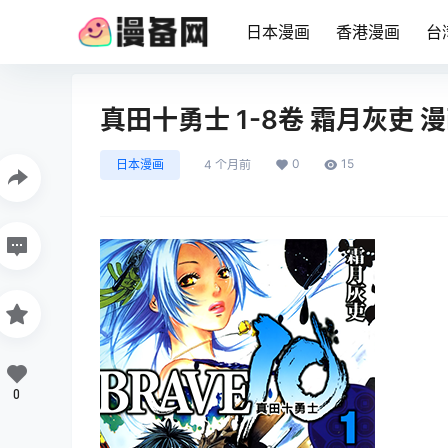
日本漫画
香港漫画
台
真田十勇士 1-8卷 霜月灰吏
0
15
日本漫画
4 个月前
0