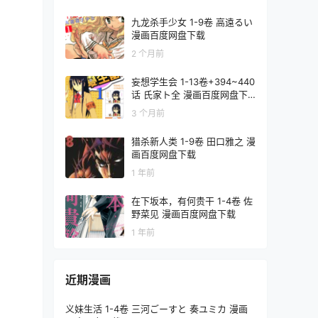
九龙杀手少女 1-9卷 高遠るい
漫画百度网盘下载
2 个月前
妄想学生会 1-13卷+394~440
话 氏家ト全 漫画百度网盘下
载
3 个月前
猎杀新人类 1-9卷 田口雅之 漫
画百度网盘下载
1 年前
在下坂本，有何贵干 1-4卷 佐
野菜见 漫画百度网盘下载
1 年前
近期漫画
义妹生活 1-4卷 三河ごーすと 奏ユミカ 漫画