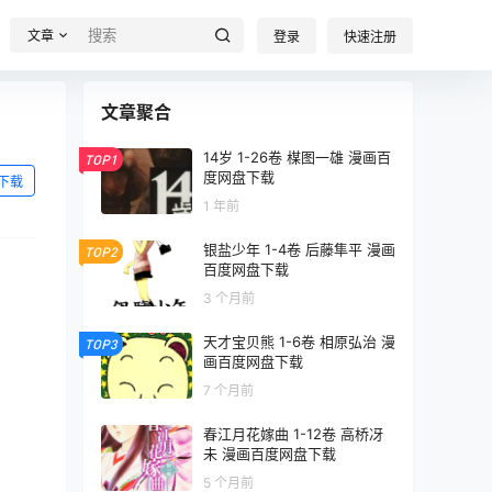
文章
登录
快速注册
文章聚合
14岁 1-26卷 楳图一雄 漫画百
TOP1
度网盘下载
下载
1 年前
银盐少年 1-4卷 后藤隼平 漫画
TOP2
百度网盘下载
3 个月前
天才宝贝熊 1-6卷 相原弘治 漫
TOP3
画百度网盘下载
7 个月前
春江月花嫁曲 1-12卷 高桥冴
未 漫画百度网盘下载
5 个月前