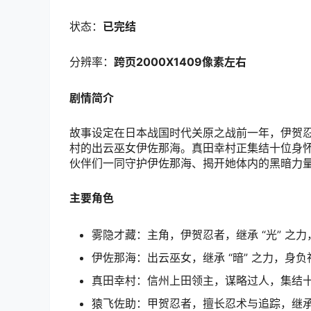
状态：
已完结
分辨率：
跨页2000X1409像素左右
剧情简介
故事设定在日本战国时代关原之战前一年，伊贺
村的出云巫女伊佐那海。真田幸村正集结十位身怀
伙伴们一同守护伊佐那海、揭开她体内的黑暗力
主要角色
雾隐才藏：主角，伊贺忍者，继承 “光” 之
伊佐那海：出云巫女，继承 “暗” 之力，身
真田幸村：信州上田领主，谋略过人，集结
猿飞佐助：甲贺忍者，擅长忍术与追踪，继承 