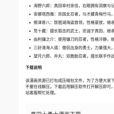
海野六郎：真田幸村亲信，右眼拥有洞察与记录
安娜塔西雅：异国女忍者，与才藏青梅竹马，继
根津甚八：琵琶湖海盗首领，性格豪放，继承 
笕十藏：擅长狙击的武士，忠诚于真田，继承 
由利镰之介：使用镰刀的忍者，性格冷静，继承
三好清海入道：僧侣出身的勇士，力量强大，继
望月六郎、弁丸：双胞胎忍者，擅长联手作战，
下载
说明
该漫画资源已打包成压缩包文件，为了方便大家
不要在线解压，下载后用解压软件打开解压即可
站客服帮忙处理。