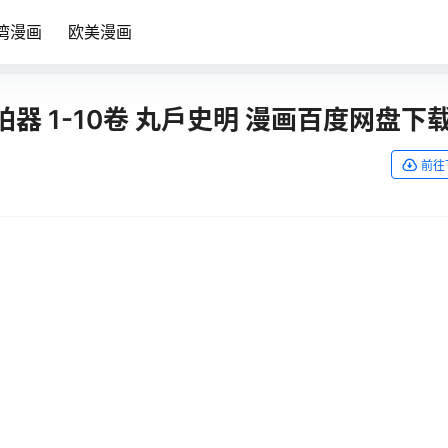
湾漫画
欧美漫画
 1-10卷 丸戶史明 漫画百度网盘下
前往