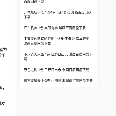
百度网盘下载
元气抓狂一族 1-24卷 浜冈贤次 漫画百度网盘
下载
红白机神 1卷 本田有麻 漫画百度网盘下载
宇智波佐助写轮眼传 1-3卷 平健史 岸本齐史
漫画百度网盘下载
成为
下水道美人鱼 1卷 日野日出志 漫画百度网盘下
新作
载
原色之海 1卷 日野日出志 漫画百度网盘下载
东方眩晕录 1-3卷 山田章博 漫画百度网盘下载
黑，
羽发