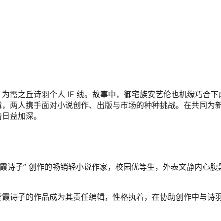
为霞之丘诗羽个人 IF 线。故事中，御宅族安艺伦也机缘巧合下
辑，两人携手面对小说创作、出版与市场的种种挑战。在共同为
情日益加深。
“霞诗子” 创作的畅销轻小说作家，校园优等生，外表文静内心腹
爱霞诗子的作品成为其责任编辑，性格执着，在协助创作中与诗