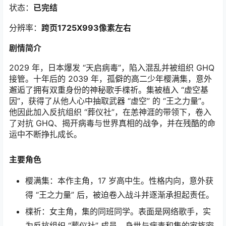
状态：
已完结
分辨率：
跨页1725X993像素左右
剧情简介
2029 年，日本爆发 “天启病毒”，陷入混乱并被组织 GHQ
接管。十年后的 2039 年，孤僻的高二少年樱满集，意外
邂逅了拥有双重身份的神秘歌手楪祈。集被植入 “虚空基
因”，获得了从他人心中抽取武器 “虚空” 的 “王之力量”。
他因此加入反抗组织 “葬仪社”，在恙神涯的带领下，卷入
了对抗 GHQ、揭开病毒与世界真相的战争，并在残酷的命
运中不断挣扎成长。
主要角色
樱满集：本作主角，17 岁高中生。性格内向，意外获
得 “王之力量” 后，被迫卷入战斗并逐渐承担起责任。
楪祈：女主角，集的同班同学。表面是网络歌手，实
为反抗组织 “葬仪社” 成员，身世与病毒和集的家族密