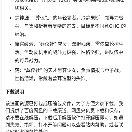
切相关。
恙神涯：“葬仪社” 的年轻领者。冷静果断，领导力极
强，与集和祈有着复杂的过去，目标是不同意GHQ 的
统治。
筱宫绫濑：“葬仪社” 成员，双腿残疾，需依靠轮椅生
活。但驾驶机甲的战斗力极强，性格坚强，是队伍中
的可靠战力。
鸫：“葬仪社” 的天才黑客少女，负责情报与电子战。
性格活泼，常戴着兽耳造型的头饰。
下载
说明
该漫画资源已打包成压缩包文件，为了方便大家下载，我
们提供了百度网盘的下载渠道。网盘只负责下载和保存，
请不要在线解压，下载后用解压软件打开解压即可，如遇
到失效、损坏、打不开等问题可以查看站内帮助，或者联
系网站客服帮忙处理。