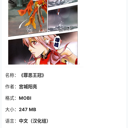
名称：
《罪恶王冠
》
作者：
宫城阳亮
格式：
MOBI
大小：
247 MB
语言：
中文（汉化组）